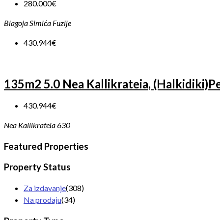
280.000€
Blagoja Simića Fuzije
430.944€
135m2 5.0 Nea Kallikrateia, (Halkidiki)
430.944€
Nea Kallikrateia 630
Featured Properties
Property Status
Za izdavanje
(308)
Na prodaju
(34)