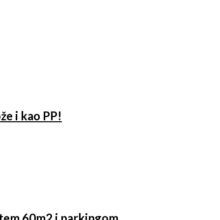
že i kao PP!
štem 60m2 i parkingom.