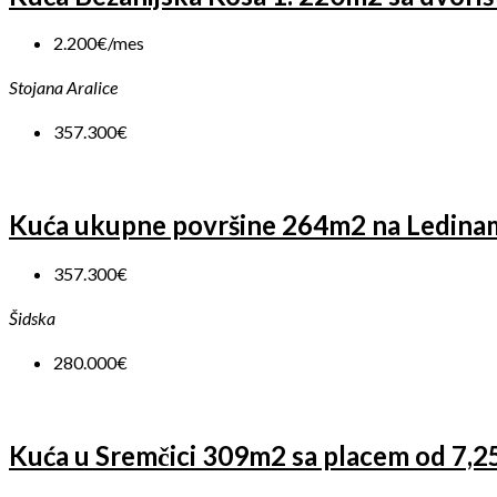
2.200€/mes
Stojana Aralice
357.300€
Kuća ukupne površine 264m2 na Ledina
357.300€
Šidska
280.000€
Kuća u Sremčici 309m2 sa placem od 7,25