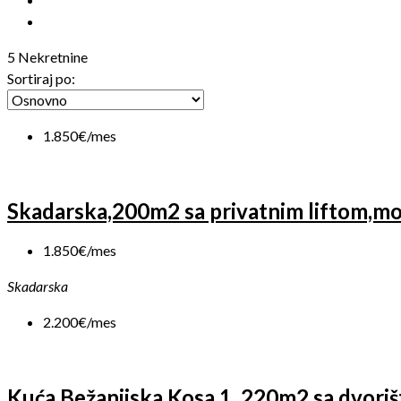
5 Nekretnine
Sortiraj po:
1.850€/mes
Skadarska,200m2 sa privatnim liftom,mo
1.850€/mes
Skadarska
2.200€/mes
Kuća Bežanijska Kosa 1. 220m2 sa dvori