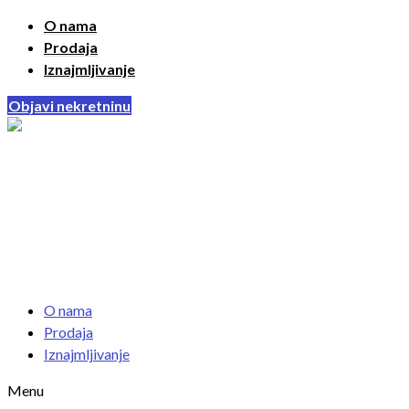
O nama
Prodaja
Iznajmljivanje
Objavi nekretninu
O nama
Prodaja
Iznajmljivanje
Menu