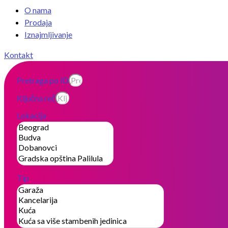
O nama
Prodaja
Iznajmljivanje
Kontakt
Pretraga po ID
Ključna reč
Lokacija
Tip