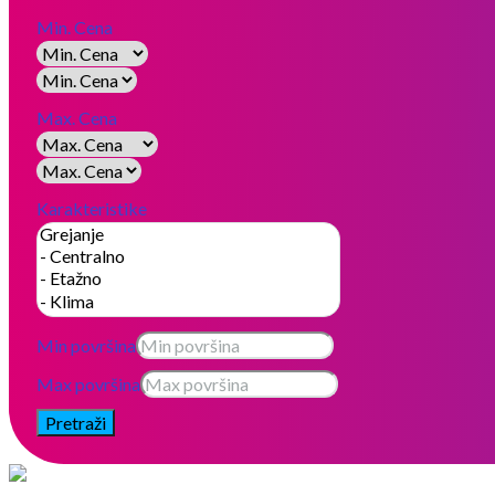
Min. Cena
Max. Cena
Karakteristike
Min površina
Max površina
Pretraži