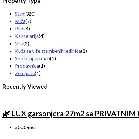
Property Type
Stan
(320)
Kuća
(7)
Plac
(4)
Kancelarija
(4)
Vila
(2)
Kuća sa više stambenih jedinica
(2)
Studio apartman
(1)
Prodavnica
(1)
Zemljište
(1)
Recently Viewed
🌿 LUX garsonjera 27m2 sa PRIVATNIM
500€/mes