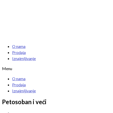
O nama
Prodaja
Iznajmljivanje
Menu
O nama
Prodaja
Iznajmljivanje
Petosoban i veći