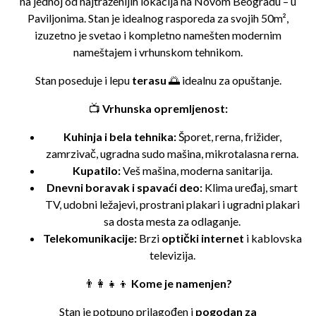
na jednoj od najtraženijih lokacija na Novom Beogradu – u
Paviljonima. Stan je idealnog rasporeda za svojih 50m²,
izuzetno je svetao i kompletno namešten modernim
nameštajem i vrhunskom tehnikom.
Stan poseduje i lepu
terasu
🌅 idealnu za opuštanje.
📺
Vrhunska opremljenost:
Kuhinja i bela tehnika:
Šporet, rerna, frižider,
zamrzivač, ugradna sudo mašina, mikrotalasna rerna.
Kupatilo:
Veš mašina, moderna sanitarija.
Dnevni boravak i spavaći deo:
Klima uređaj, smart
TV, udobni ležajevi, prostrani plakari i ugradni plakari
sa dosta mesta za odlaganje.
Telekomunikacije:
Brzi
optički internet
i kablovska
televizija.
👨‍👩‍👧‍👦
Kome je namenjen?
Stan je potpuno prilagođen i
pogodan za