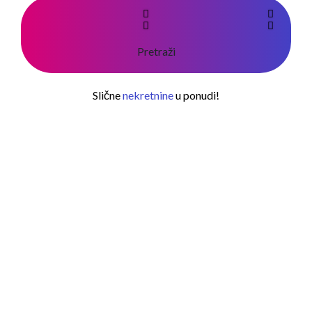
Pretraži
Slične
nekretnine
u ponudi!