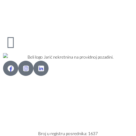
Karađorđev Trg 11
11800 Zemun
PIB: 113613267
Telefon 1:
+381 63 2 36 400
Telefon 2:
+381 60 68 90 261
Broj u registru posrednika: 1637