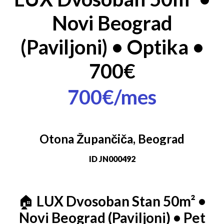
Novi Beograd
(Paviljoni) • Optika •
700€
700€/mes
Otona Župančiča, Beograd
ID
JN000492
🏠
LUX Dvosoban Stan 50m² •
Novi Beograd (Paviljoni) • Pet