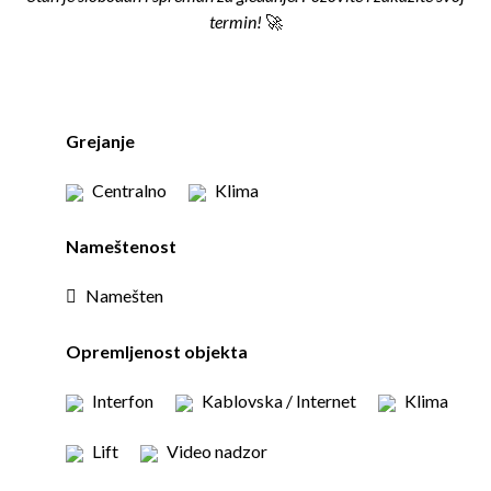
termin!
🚀
Grejanje
Centralno
Klima
Nameštenost
Namešten
Opremljenost objekta
Interfon
Kablovska / Internet
Klima
Lift
Video nadzor