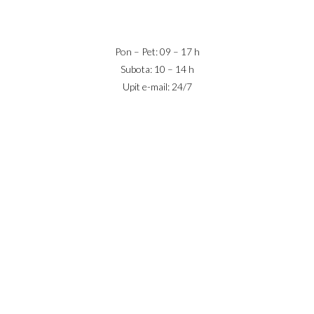
office@jaricnekretnine.rs
Pon – Pet: 09 – 17 h
Subota: 10 – 14 h
Upit e-mail: 24/7
IZNAJMLJIVANJE
PRODAJA
USLOVI POSLOVANJA
KONTAKT
PRIJAVA
DODAJ NEKRETNINU
© 2023 Webility. All rights reserved. This site is protected by
reCAPTCHA and the Google
Privacy Policy
and
Terms of Service
apply.