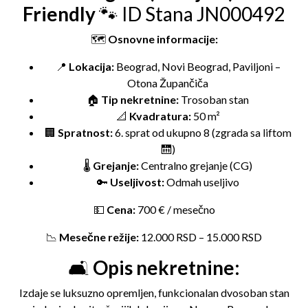
Friendly
🐾 ID Stana JN000492
🗺️
Osnovne informacije:
📍
Lokacija:
Beograd, Novi Beograd, Paviljoni –
Otona Župančiča
🏠
Tip nekretnine:
Trosoban stan
📐
Kvadratura:
50 m²
🏢
Spratnost:
6. sprat od ukupno 8 (zgrada sa liftom
🛗)
🌡️
Grejanje:
Centralno grejanje (CG)
🔑
Useljivost:
Odmah useljivo
💵
Cena:
700 € / mesečno
📉
Mesečne režije:
12.000 RSD – 15.000 RSD
🛋️
Opis nekretnine:
Izdaje se luksuzno opremljen, funkcionalan dvosoban stan