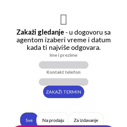
Zakaži gledanje
- u dogovoru sa
agentom izaberi vreme i datum
kada ti najviše odgovara.
Ime i prezime
Kontakt telefon
Sve
Na prodaju
Za izdavanje