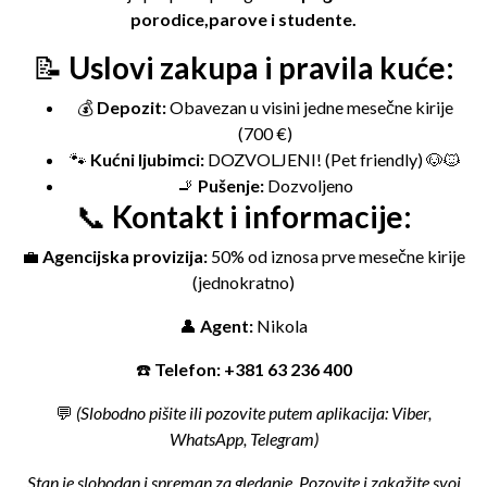
porodice,parove i studente.
📝
Uslovi zakupa i pravila kuće:
💰
Depozit:
Obavezan u visini jedne mesečne kirije
(700 €)
🐾
Kućni ljubimci:
DOZVOLJENI! (Pet friendly) 🐶🐱
🚬
Pušenje:
Dozvoljeno
📞
Kontakt i informacije:
💼
Agencijska provizija:
50% od iznosa prve mesečne kirije
(jednokratno)
👤
Agent:
Nikola
☎️
Telefon:
+381 63 236 400
💬
(Slobodno pišite ili pozovite putem aplikacija: Viber,
WhatsApp, Telegram)
Stan je slobodan i spreman za gledanje. Pozovite i zakažite svoj