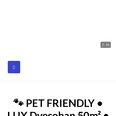
16
🐾 PET FRIENDLY •
LUX Dvosoban 50m² •