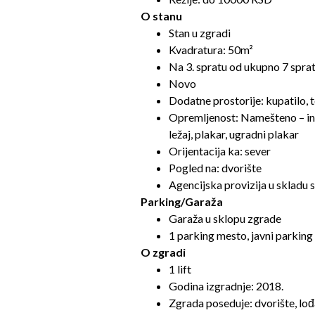
O stanu
Stan u zgradi
Kvadratura: 50m²
Na 3. spratu od ukupno 7 spra
Novo
Dodatne prostorije: kupatilo, t
Opremljenost: Namešteno – inter
ležaj, plakar, ugradni plakar
Orijentacija ka: sever
Pogled na: dvorište
Agencijska provizija u skladu 
Parking/Garaža
Garaža u sklopu zgrade
1 parking mesto, javni parking 
O zgradi
1 lift
Godina izgradnje: 2018.
Zgrada poseduje: dvorište, lođ