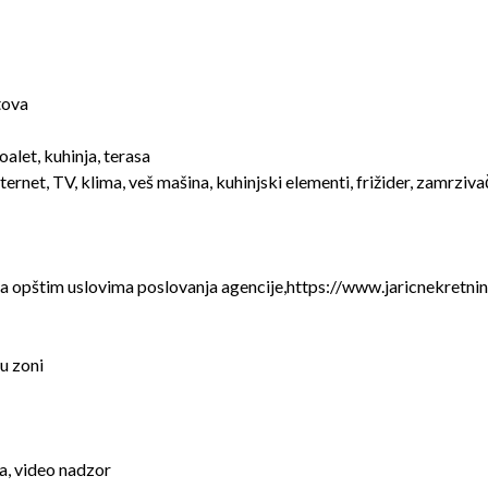
tova
oalet, kuhinja, terasa
net, TV, klima, veš mašina, kuhinjski elementi, frižider, zamrzivač
sa opštim uslovima poslovanja agencije,
https://www.jaricnekretnin
u zoni
a, video nadzor