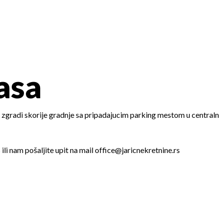
asa
gradi skorije gradnje sa pripadajucim parking mestom u centralno
 ili nam pošaljite upit na mail office@jaricnekretnine.rs