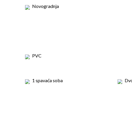
Novogradnja
PVC
1 spavaća soba
Dv