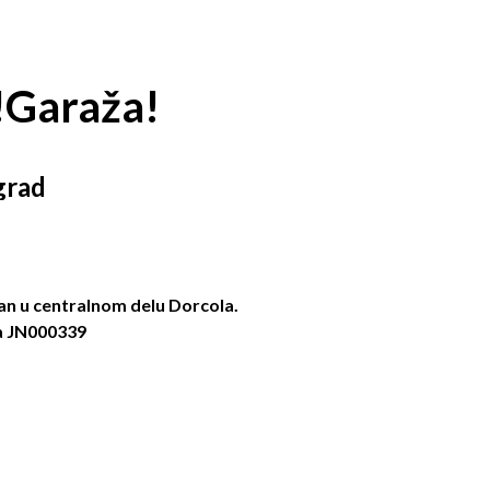
!Garaža!
grad
n u centralnom delu Dorcola.
a JN000339