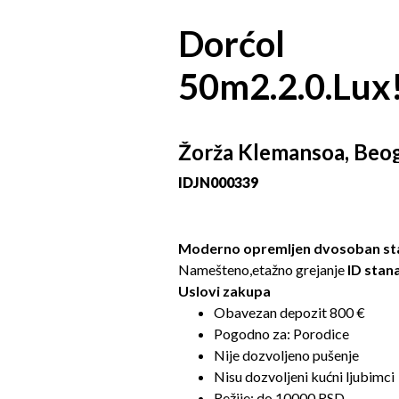
Dorćol
50m2.2.0.Lux
Žorža Klemansoa, Beo
ID
JN000339
Moderno opremljen dvosoban sta
Namešteno
,e
tažno grejanje
ID stan
Uslovi zakupa
Obavezan depozit 800 €
Pogodno za: Porodice
Nije dozvoljeno pušenje
Nisu dozvoljeni kućni ljubimci
Režije: do 10000 RSD