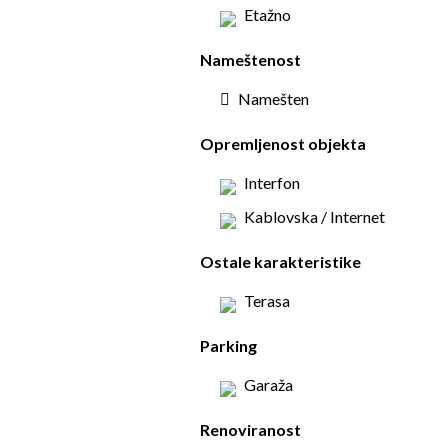
Etažno
Nameštenost
Namešten
Opremljenost objekta
Interfon
Kablovska / Internet
Ostale karakteristike
Terasa
Parking
Garaža
Renoviranost