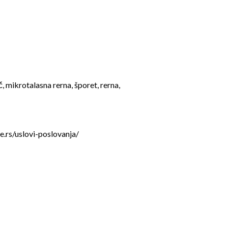
, mikrotalasna rerna, šporet, rerna,
e.rs/uslovi-poslovanja/