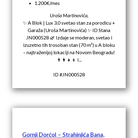
1.200€/mes
Uroša Martinovića,
✨ A Blok | Lux 3.0 svetao stan za porodicu +
Garaža (Uroša Martinovića) ✨ ID Stana
JN000528 🌿 Izdaje se moderan, svetao i
izuzetno tih trosoban stan (70 m²) u A bloku
– najtraženijoj lokaciji na Novom Beogradu!
👨‍👩‍👧‍👦 I...
ID #JN000528
Gornji Dorćol – Strahinjića Bana,