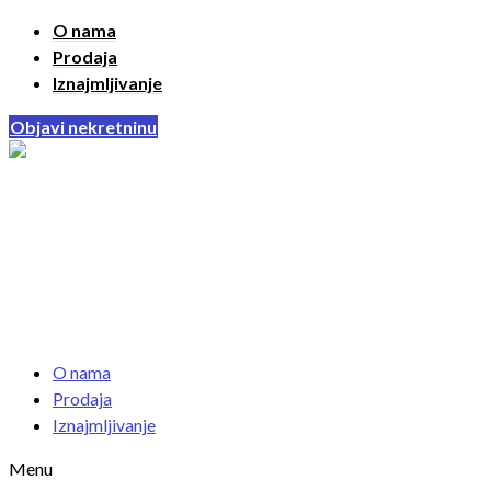
O nama
Prodaja
Iznajmljivanje
Objavi nekretninu
O nama
Prodaja
Iznajmljivanje
Menu