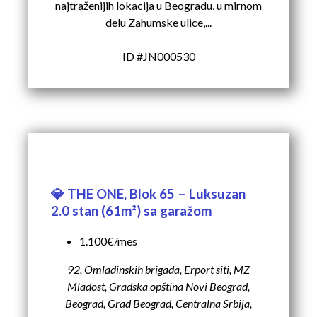
najtraženijih lokacija u Beogradu, u mirnom
delu Zahumske ulice,...
ID #JN000530
💎 THE ONE, Blok 65 – Luksuzan
2.0 stan (61m²) sa garažom
1.100€/mes
92, Omladinskih brigada, Erport siti, MZ
Mladost, Gradska opština Novi Beograd,
Beograd, Grad Beograd, Centralna Srbija,