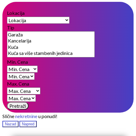
Lokacija
Tip
Min. Cena
Max. Cena
Pretraži
Slične
nekretnine
u ponudi!
Nazad
Napred