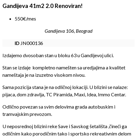
Gandijeva 41m2 2.0 Renoviran!
550€/mes
Gandijeva 106, Beograd
ID
JN000136
Izdajemo dvosoban stan u bloku 63 u Gandijevoj ulici.
Stan se izdaje kompletno namešten sa uredjajima a kvalitet
nameštaja je na izuzetno visokom nivou.
Sama pozicija stana je na odličnoj lokaciji. U blizini se nalaze:
pijaca, dom zdravlja, TC Piramida, Maxi, Idea, Immo Centar.
Odlično povezan sa svim delovima grada autobuskim i
tramvajskim prevozom.
U neposrednoj blizini reke Save i Savskog šetališta ,čineći ga
odličnim kako porodičnim tako i sportsko rekreativnim delom