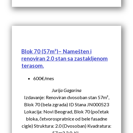
Blok 70 (57m²)– Namešten i
renoviran 2.0 stan sa zastakljenom
terasom.
600€/mes
Jurija Gagarina
Izdavanje: Renoviran dvosoban stan 57m²,
Blok 70 (bela zgrada) ID Stana JN000523
Lokacija: Novi Beograd, Blok 70 (početak
bloka, četvorospratnice od bele fasadne
cigle) Struktura: 2.0 (Dvosoban) Kvadratura:
57 m2.2.0. Kl...