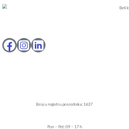
DODAJ NEKRETNINU
Karađorđev Trg 11
11800 Zemun
PIB: 113613267
Telefon 1:
+381 63 2 36 400
Telefon 2:
+381 60 68 90 261
Broj u registru posrednika: 1637
office@jaricnekretnine.rs
Pon – Pet: 09 – 17 h