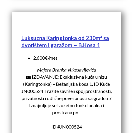
Luksuzna Karingtonka od 230m² sa
dvorištem i garažom – B.Kosa 1
2.600€/mes
Majora Branka Vukosavljevića
🏡 IZDAVANJE: Ekskluzivna kuća u nizu
(Karingtonka) – Bežanijska kosa 1. ID Kuće
JN000524 Tražite savršen spoj prostranosti,
privatnosti i odlične povezanosti sa gradom?
Iznajmljuje se izuzetno funkcionalna i
prostrana po...
ID #JN000524