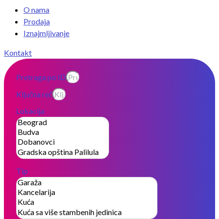
O nama
Prodaja
Iznajmljivanje
Kontakt
Pretraga po ID
Ključna reč
Lokacija
Tip