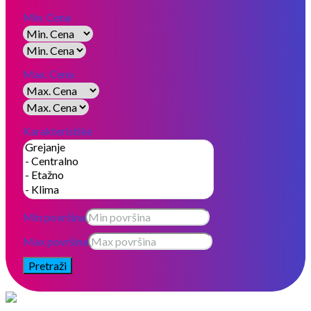
Min. Cena
Max. Cena
Karakteristike
Min površina
Max površina
Pretraži