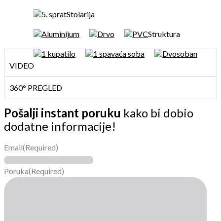
5. sprat
Stolarija
Aluminijum
Drvo
PVC
Struktura
1 kupatilo
1 spavaća soba
Dvosoban
VIDEO
360° PREGLED
Pošalji instant poruku
kako bi dobio
dodatne informacije!
Email
(Required)
Poruka
(Required)