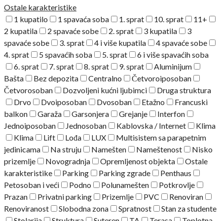
Ostale karakteristike
1 kupatilo
1 spavaća soba
1. sprat
10. sprat
11+
2 kupatila
2 spavaće sobe
2. sprat
3 kupatila
3
spavaće sobe
3. sprat
4 i više kupatila
4 spavaće sobe
4. sprat
5 spavaćih soba
5. sprat
6 i više spavaćih soba
6. sprat
7. sprat
8. sprat
9. sprat
Aluminijum
Bašta
Bez depozita
Centralno
Četvoroiposoban
Četvorosoban
Dozvoljeni kućni ljubimci
Druga struktura
Drvo
Dvoiposoban
Dvosoban
Etažno
Francuski
balkon
Garaža
Garsonjera
Grejanje
Interfon
Jednoiposoban
Jednosoban
Kablovska / Internet
Klima
Klima
Lift
Lođa
LUX
Multisistem sa parapetnim
jedinicama
Na struju
Namešten
Nameštenost
Nisko
prizemlje
Novogradnja
Opremljenost objekta
Ostale
karakteristike
Parking
Parking zgrade
Penthaus
Petosoban i veći
Podno
Polunamešten
Potkrovlje
Prazan
Privatni parking
Prizemlje
PVC
Renoviran
Renoviranost
Slobodna zona
Spratnost
Stan za studente
Stolarija
Struktura
Suteren
TA
Terasa
Toplotna