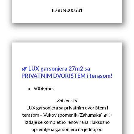
ID #JN000531
🌿 LUX garsonjera 27m2 sa
PRIVATNIM DVORIŠTEM i terasom!
500€/mes
Zahumska
LUX garsonjera sa privatnim dvorištem i
terasom – Vukov spomenik (Zahumska) 🌿✨
Izdaje se kompletno renovirana i luksuzno
opremljena garsonjera na jednoj od