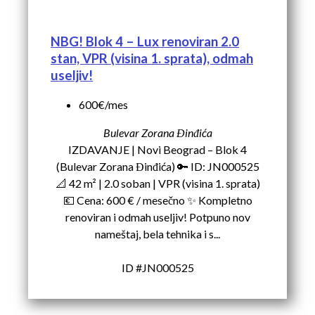
NBG! Blok 4 – Lux renoviran 2.0
stan, VPR (visina 1. sprata), odmah
useljiv!
600€/mes
Bulevar Zorana Đinđića
IZDAVANJE | Novi Beograd – Blok 4
(Bulevar Zorana Đinđića) 🔑 ID: JN000525
📐 42 m² | 2.0 soban | VPR (visina 1. sprata)
💶 Cena: 600 € / mesečno ✨ Kompletno
renoviran i odmah useljiv! Potpuno nov
nameštaj, bela tehnika i s...
ID #JN000525