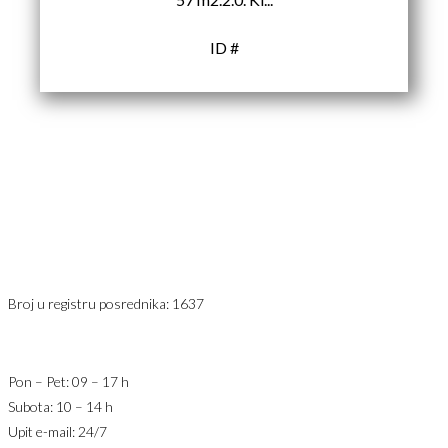
ID #
Karađorđev Trg 11
11800 Zemun
PIB: 113613267
Telefon 1:
+381 63 2 36 400
Telefon 2:
+381 60 68 90 261
Broj u registru posrednika: 1637
office@jaricnekretnine.rs
Pon – Pet: 09 – 17 h
Subota: 10 – 14 h
Upit e-mail: 24/7