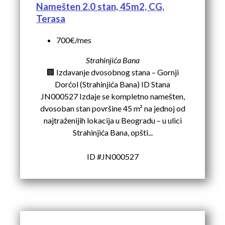
Namešten 2.0 stan, 45m2, CG,
Terasa
700€/mes
Strahinjića Bana
🏢 Izdavanje dvosobnog stana – Gornji
Dorćol (Strahinjića Bana) ID Stana
JN000527 Izdaje se kompletno namešten,
dvosoban stan površine 45 m² na jednoj od
najtraženijih lokacija u Beogradu – u ulici
Strahinjića Bana, opšti...
ID #JN000527