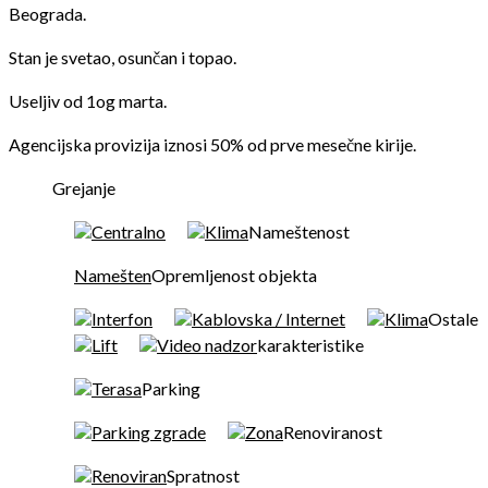
Beograda.
Stan je svetao, osunčan i topao.
Useljiv od 1og marta.
Agencijska provizija iznosi 50% od prve mesečne kirije.
Grejanje
Centralno
Klima
Nameštenost
Namešten
Opremljenost objekta
Interfon
Kablovska / Internet
Klima
Ostale
Lift
Video nadzor
karakteristike
Terasa
Parking
Parking zgrade
Zona
Renoviranost
Renoviran
Spratnost