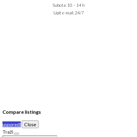
Subota: 10 – 14 h
Upit e-mail: 24/7
IZNAJMLJIVANJE
PRODAJA
USLOVI POSLOVANJA
KONTAKT
PRIJAVA
DODAJ NEKRETNINU
© 2023 Webility. All rights reserved. This site is protected by
reCAPTCHA and the Google
Privacy Policy
and
Terms of Service
apply.
Compare listings
usporedi
Close
Traži