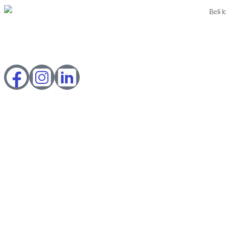
© 2023 Webility. All rights reserved. This site is protected by
reCAPTCHA and the Google
Privacy Policy
and
Terms of Service
apply.
IZNAJMLJIVANJE
PRODAJA
USLOVI POSLOVANJA
KONTAKT
PRIJAVA