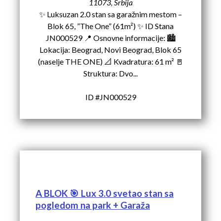
11073, Srbija
✨ Luksuzan 2.0 stan sa garažnim mestom –
Blok 65, ”The One” (61m²) ✨ ID Stana
JN000529 📍 Osnovne informacije: 🏙️
Lokacija: Beograd, Novi Beograd, Blok 65
(naselje THE ONE) 📐 Kvadratura: 61 m² 🚪
Struktura: Dvo...
ID #JN000529
A BLOK 🎯 Lux 3.0 svetao stan sa
pogledom na park + Garaža