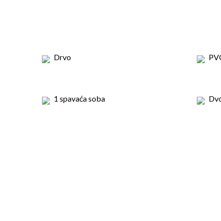
Drvo
PV
1 spavaća soba
Dv