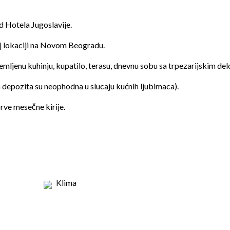
d Hotela Jugoslavije.
oj lokaciji na Novom Beogradu.
emljenu kuhinju, kupatilo, terasu, dnevnu sobu sa trpezarijskim del
va depozita su neophodna u slucaju kućnih ljubimaca).
rve mesečne kirije.
Klima