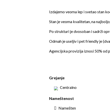
Izdajemo veoma lep i svetao stan ko
Stan je veoma kvalitetan, na najbolj
Po strukturi je dvosoban i sadrži opr
Odmah je useljiv i pet friendly je (d
Agencijska provizija iznosi 50% od p
Grejanje
Centralno
Nameštenost
Namešten