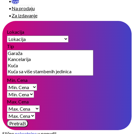
Sve
Na prodaju
Za izdavanje
Lokacija
Tip
Min. Cena
Max. Cena
Pretraži
Slične
nekretnine
u ponudi!