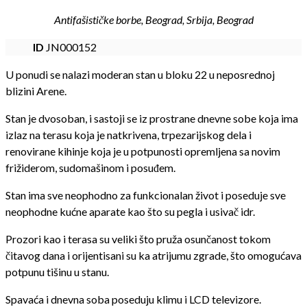
Antifašističke borbe, Beograd, Srbija, Beograd
ID
JN000152
U ponudi se nalazi moderan stan u bloku 22 u neposrednoj
blizini Arene.
Stan je dvosoban, i sastoji se iz prostrane dnevne sobe koja ima
izlaz na terasu koja je natkrivena, trpezarijskog dela i
renovirane kihinje koja je u potpunosti opremljena sa novim
frižiderom, sudomašinom i posuđem.
Stan ima sve neophodno za funkcionalan život i poseduje sve
neophodne kućne aparate kao što su pegla i usivač idr.
Prozori kao i terasa su veliki što pruža osunčanost tokom
čitavog dana i orijentisani su ka atrijumu zgrade, što omogućava
potpunu tišinu u stanu.
Spavaća i dnevna soba poseduju klimu i LCD televizore.