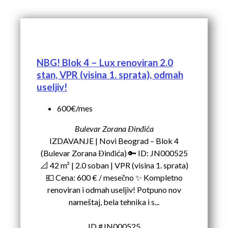
NBG! Blok 4 – Lux renoviran 2.0
stan, VPR (visina 1. sprata), odmah
useljiv!
600€/mes
Bulevar Zorana Đinđića
IZDAVANJE | Novi Beograd – Blok 4
(Bulevar Zorana Đinđića) 🔑 ID: JN000525
📐 42 m² | 2.0 soban | VPR (visina 1. sprata)
💶 Cena: 600 € / mesečno ✨ Kompletno
renoviran i odmah useljiv! Potpuno nov
nameštaj, bela tehnika i s...
ID #JN000525