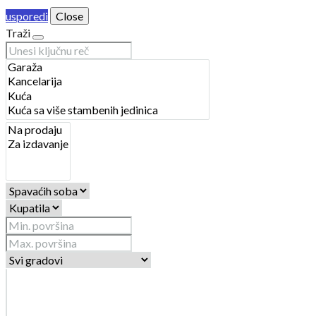
usporedi
Close
Traži