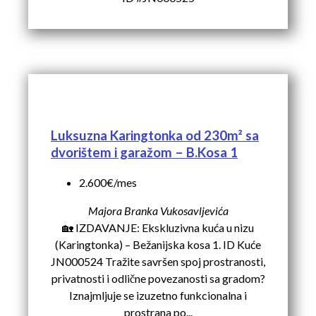
Luksuzna Karingtonka od 230m² sa
dvorištem i garažom – B.Kosa 1
2.600€/mes
Majora Branka Vukosavljevića
🏡 IZDAVANJE: Ekskluzivna kuća u nizu
(Karingtonka) – Bežanijska kosa 1. ID Kuće
JN000524 Tražite savršen spoj prostranosti,
privatnosti i odlične povezanosti sa gradom?
Iznajmljuje se izuzetno funkcionalna i
prostrana po...