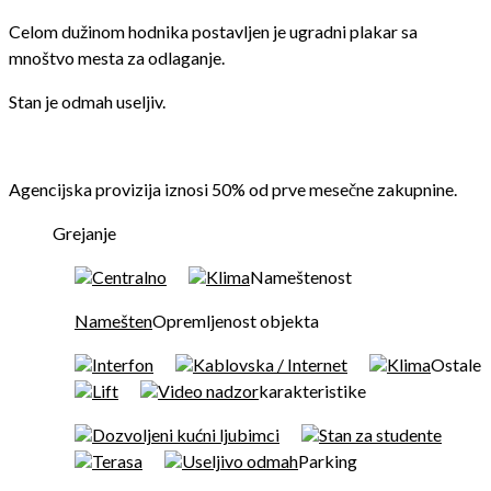
Celom dužinom hodnika postavljen je ugradni plakar sa
mnoštvo mesta za odlaganje.
Stan je odmah useljiv.
Agencijska provizija iznosi 50% od prve mesečne zakupnine.
Grejanje
Centralno
Klima
Nameštenost
Namešten
Opremljenost objekta
Interfon
Kablovska / Internet
Klima
Ostale
Lift
Video nadzor
karakteristike
Dozvoljeni kućni ljubimci
Stan za studente
Terasa
Useljivo odmah
Parking