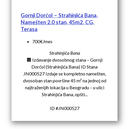
Gornji Dorćol – Strahinjića Bana,
Namešten 2.0 stan, 45m2, CG,
Terasa
700€/mes
Strahinjića Bana
🏢 Izdavanje dvosobnog stana – Gornji
Dorćol (Strahinjića Bana) ID Stana
JN000527 Izdaje se kompletno namešten,
dvosoban stan površine 45 m² na jednoj od
najtraženijih lokacija u Beogradu – u ulici
Strahinjića Bana, opšti...
ID #JN000527