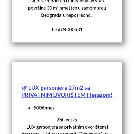
Nudi se moderan i funkcionalan stan
površine 30 m², smešten u samom srcu
Beograda, u neposredno...
ID #JN000531
🌿 LUX garsonjera 27m2 sa
PRIVATNIM DVORIŠTEM i terasom!
500€/mes
Zahumska
LUX garsonjera sa privatnim dvorištem i
terasom – Vukov spomenik (Zahumska) 🌿✨