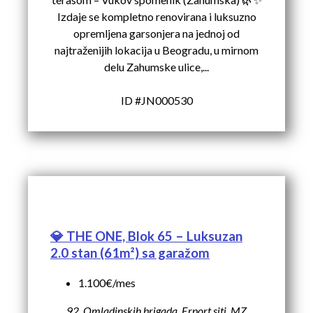
Izdaje se kompletno renovirana i luksuzno
opremljena garsonjera na jednoj od
najtraženijih lokacija u Beogradu, u mirnom
delu Zahumske ulice,...
ID #JN000530
💎 THE ONE, Blok 65 – Luksuzan
2.0 stan (61m²) sa garažom
1.100€/mes
92, Omladinskih brigada, Erport siti, MZ