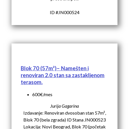
ID #JN000524
Blok 70 (57m²)– Namešten i
renoviran 2.0 stan sa zastakljenom
terasom.
600€/mes
Jurija Gagarina
Izdavanje: Renoviran dvosoban stan 57m²,
Blok 70 (bela zgrada) ID Stana JN000523
Lokacija: Novi Beograd, Blok 70 (početak