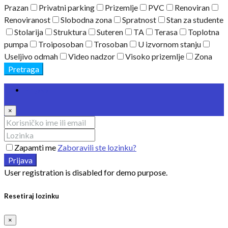
Prazan
Privatni parking
Prizemlje
PVC
Renoviran
Renoviranost
Slobodna zona
Spratnost
Stan za studente
Stolarija
Struktura
Suteren
TA
Terasa
Toplotna
pumpa
Troiposoban
Trosoban
U izvornom stanju
Useljivo odmah
Video nadzor
Visoko prizemlje
Zona
Pretraga
Prijava
×
Zapamti me
Zaboravili ste lozinku?
Prijava
User registration is disabled for demo purpose.
Resetiraj lozinku
×