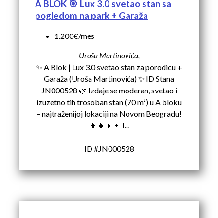
A BLOK 🎯 Lux 3.0 svetao stan sa
pogledom na park + Garaža
1.200€/mes
Uroša Martinovića,
✨ A Blok | Lux 3.0 svetao stan za porodicu +
Garaža (Uroša Martinovića) ✨ ID Stana
JN000528 🌿 Izdaje se moderan, svetao i
izuzetno tih trosoban stan (70 m²) u A bloku
– najtraženijoj lokaciji na Novom Beogradu!
👨‍👩‍👧‍👦 I...
ID #JN000528