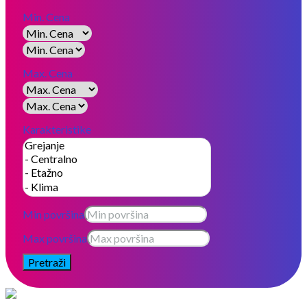
Min. Cena
Max. Cena
Karakteristike
Min površina
Max površina
Pretraži