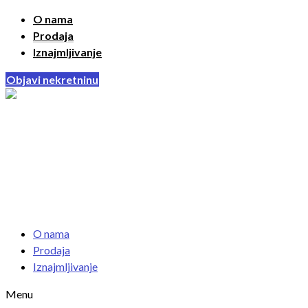
O nama
Prodaja
Iznajmljivanje
Objavi nekretninu
O nama
Prodaja
Iznajmljivanje
Menu