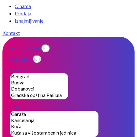
O nama
Prodaja
Iznajmljivanje
Kontakt
Pretraga po ID
Ključna reč
Lokacija
Tip