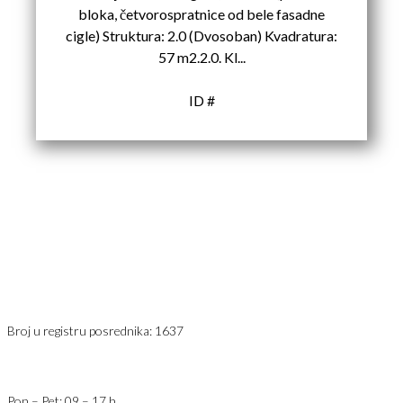
bloka, četvorospratnice od bele fasadne
cigle) Struktura: 2.0 (Dvosoban) Kvadratura:
57 m2.2.0. Kl...
ID #
Karađorđev Trg 11
11800 Zemun
PIB: 113613267
Telefon 1:
+381 63 2 36 400
Telefon 2:
+381 60 68 90 261
Broj u registru posrednika: 1637
office@jaricnekretnine.rs
Pon – Pet: 09 – 17 h