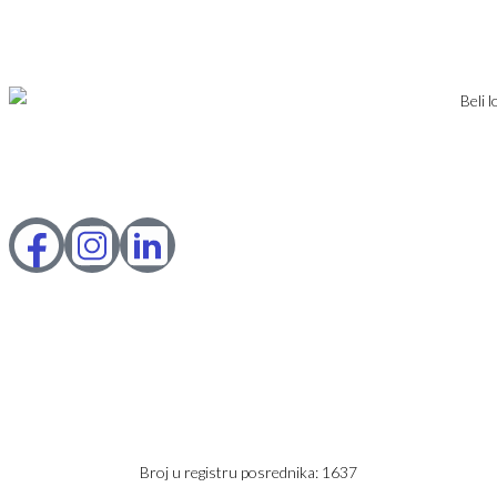
KONTAKT
PRIJAVA
DODAJ NEKRETNINU
Karađorđev Trg 11
11800 Zemun
PIB: 113613267
Telefon 1:
+381 63 2 36 400
Telefon 2:
+381 60 68 90 261
Broj u registru posrednika: 1637