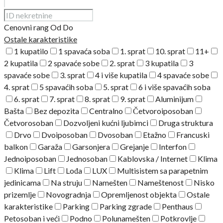
Cenovni rang
Od
Do
Ostale karakteristike
1 kupatilo
1 spavaća soba
1. sprat
10. sprat
11+
2 kupatila
2 spavaće sobe
2. sprat
3 kupatila
3
spavaće sobe
3. sprat
4 i više kupatila
4 spavaće sobe
4. sprat
5 spavaćih soba
5. sprat
6 i više spavaćih soba
6. sprat
7. sprat
8. sprat
9. sprat
Aluminijum
Bašta
Bez depozita
Centralno
Četvoroiposoban
Četvorosoban
Dozvoljeni kućni ljubimci
Druga struktura
Drvo
Dvoiposoban
Dvosoban
Etažno
Francuski
balkon
Garaža
Garsonjera
Grejanje
Interfon
Jednoiposoban
Jednosoban
Kablovska / Internet
Klima
Klima
Lift
Lođa
LUX
Multisistem sa parapetnim
jedinicama
Na struju
Namešten
Nameštenost
Nisko
prizemlje
Novogradnja
Opremljenost objekta
Ostale
karakteristike
Parking
Parking zgrade
Penthaus
Petosoban i veći
Podno
Polunamešten
Potkrovlje