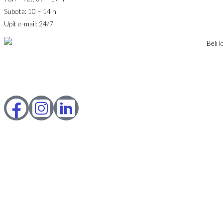
Subota: 10 – 14 h
Upit e-mail: 24/7
© 2023 Webility. All rights reserved. This site is protected by
reCAPTCHA and the Google
Privacy Policy
and
Terms of Service
apply.
IZNAJMLJIVANJE
PRODAJA
USLOVI POSLOVANJA