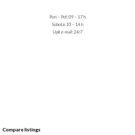
office@jaricnekretnine.rs
Pon – Pet: 09 – 17 h
Subota: 10 – 14 h
Upit e-mail: 24/7
IZNAJMLJIVANJE
PRODAJA
USLOVI POSLOVANJA
KONTAKT
PRIJAVA
DODAJ NEKRETNINU
© 2023 Webility. All rights reserved. This site is protected by
reCAPTCHA and the Google
Privacy Policy
and
Terms of Service
apply.
Compare listings