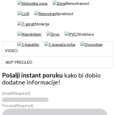
Slobodna zona
Zona
Renoviranost
LUX
Renoviran
Spratnost
7. sprat
Stolarija
Aluminijum
Drvo
PVC
Struktura
1 kupatilo
1 spavaća soba
Dvosoban
VIDEO
360° PREGLED
Pošalji instant poruku
kako bi dobio
dodatne informacije!
Email
(Required)
Poruka
(Required)