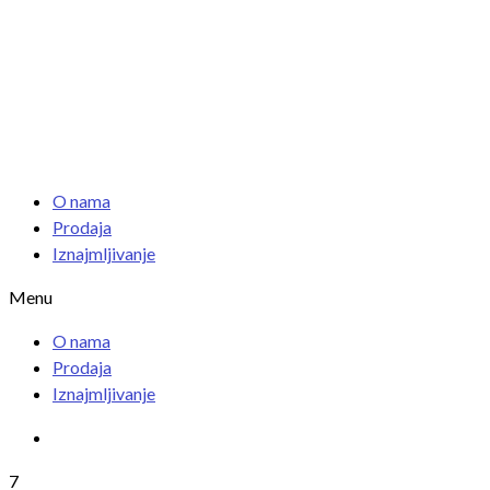
O nama
Prodaja
Iznajmljivanje
Menu
O nama
Prodaja
Iznajmljivanje
7