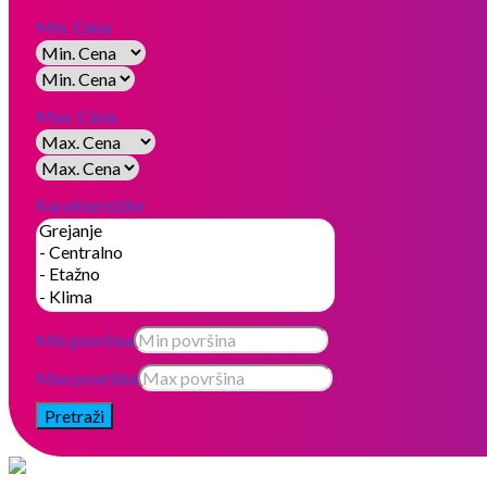
Min. Cena
Max. Cena
Karakteristike
Min površina
Max površina
Pretraži