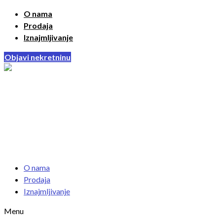
O nama
Prodaja
Iznajmljivanje
Objavi nekretninu
O nama
Prodaja
Iznajmljivanje
Menu