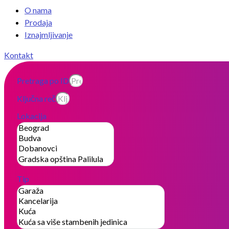
O nama
Prodaja
Iznajmljivanje
Kontakt
Pretraga po ID
Ključna reč
Lokacija
Tip