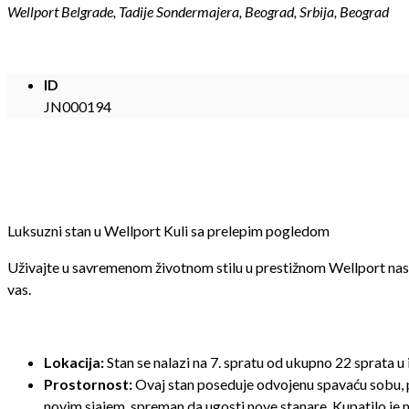
Wellport Belgrade, Tadije Sondermajera, Beograd, Srbija, Beograd
ID
JN000194
Luksuzni stan u Wellport Kuli sa prelepim pogledom
Uživajte u savremenom životnom stilu u prestižnom Wellport nase
vas.
Lokacija:
Stan se nalazi na 7. spratu od ukupno 22 sprata u
Prostornost:
Ovaj stan poseduje odvojenu spavaću sobu, p
novim sjajem, spreman da ugosti nove stanare. Kupatilo j