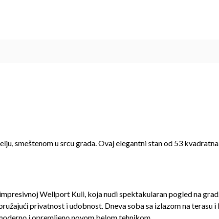
lju, smeštenom u srcu grada. Ovaj elegantni stan od 53 kvadratna 
 impresivnoj Wellport Kuli, koja nudi spektakularan pogled na grad
ružajući privatnost i udobnost. Dneva soba sa izlazom na terasu i
e moderno i opremljeno novom belom tehnikom.