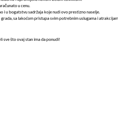
uračunato u cenu.
ao i u bogatstvu sadržaja koje nudi ovo prestizno naselje.
va grada, sa lakoćom pristupa svim potrebnim uslugama i atrakcijam
li sve što ovaj stan ima da ponudi!