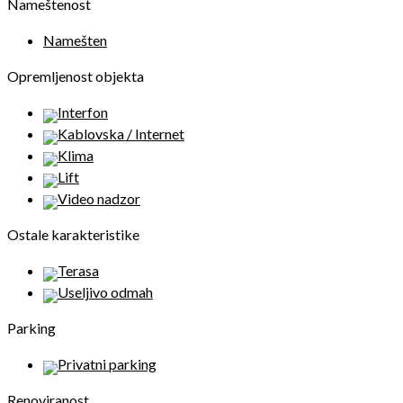
Nameštenost
Namešten
Opremljenost objekta
Interfon
Kablovska / Internet
Klima
Lift
Video nadzor
Ostale karakteristike
Terasa
Useljivo odmah
Parking
Privatni parking
Renoviranost