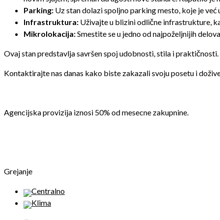
Parking:
Uz stan dolazi spoljno parking mesto, koje je već 
Infrastruktura:
Uživajte u blizini odlične infrastrukture, k
Mikrolokacija:
Smestite se u jedno od najpoželjnijih delo
Ovaj stan predstavlja savršen spoj udobnosti, stila i praktičnosti.
Kontaktirajte nas danas kako biste zakazali svoju posetu i dožive
Agencijska provizija iznosi 50% od mesecne zakupnine.
Grejanje
Centralno
Klima