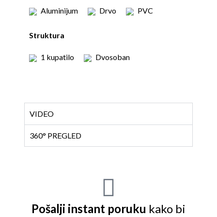
Aluminijum
Drvo
PVC
Struktura
1 kupatilo
Dvosoban
VIDEO
360° PREGLED
Pošalji instant poruku
kako bi