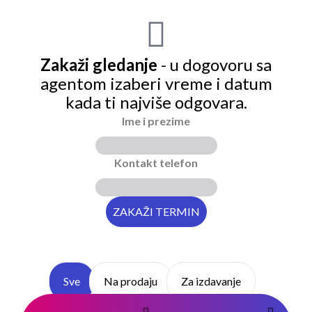
Zakaži gledanje
- u dogovoru sa
agentom izaberi vreme i datum
kada ti najviše odgovara.
Ime i prezime
Kontakt telefon
Sve
Na prodaju
Za izdavanje