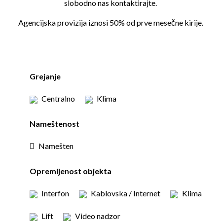
slobodno nas kontaktirajte.
Agencijska provizija iznosi 50% od prve mesečne kirije.
Grejanje
Centralno
Klima
Nameštenost
Namešten
Opremljenost objekta
Interfon
Kablovska / Internet
Klima
Lift
Video nadzor