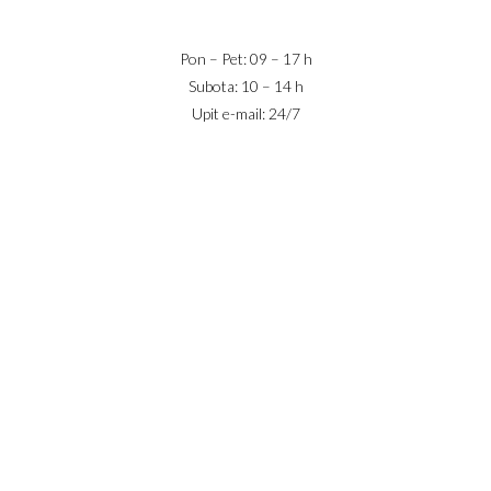
office@jaricnekretnine.rs
Pon – Pet: 09 – 17 h
Subota: 10 – 14 h
Upit e-mail: 24/7
IZNAJMLJIVANJE
PRODAJA
USLOVI POSLOVANJA
KONTAKT
PRIJAVA
DODAJ NEKRETNINU
© 2023 Webility. All rights reserved. This site is protected by
reCAPTCHA and the Google
Privacy Policy
and
Terms of Service
apply.