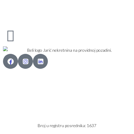
Karađorđev Trg 11
11800 Zemun
PIB: 113613267
Telefon 1:
+381 63 2 36 400
Telefon 2:
+381 60 68 90 261
Broj u registru posrednika: 1637