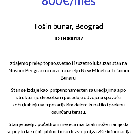
800€/mes
Tošin bunar, Beograd
ID
JN000137
zdajemo prelep,topao,svetao i izuzetno luksuzan stan na
Novom Beogradu u novom naselju New MInel na Tošinom
Bunaru.
Stan se izdaje kao potpunonamesten sa uredjajima a po
strukturi je dvosoban i poseduje odvojenu spavaću
sobu,kuhinju sa trpezarijskim delom,kupatilo i prelepu
osunčanu terasu.
Stan je useljiv početkom meseca marta ali može i ranije da
se pogleda,kućni ljubimci nisu dozvoljeni,za više informacija