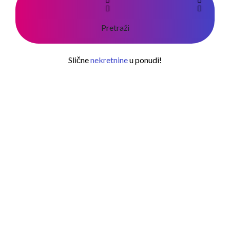
Pretraži
Slične
nekretnine
u ponudi!