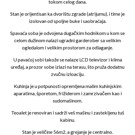
tokom celog dana.
Stan je orijentisan ka dvorištu zgrade (atrijumu), i time je
izolovan od spoljne buke i saobraćaja.
Spavaća soba je odvojena dugačkim hodnikom u kom se
celom dužinom nalazi ugradni garderober sa velikim
ogledalom i velikim prostorom za odlaganje.
U pavaćoj sobi takože se nalaze LCD televizor i klima
uređaj, a prozor sobe izlazi na terasu, što pruža dodatnu
zvučnu izloaciju.
Kuhinja je u potpunosti opremljena malim kuhinjskim
aparatima, šporetom, frižiderom i zamrzivačem kao i
sudomašinom.
Teoalet je renoviran i sadrži veš mašinu i zastekljenu tuš
kabinu.
Stan je veličine 56m2, a grejanje je centralno.