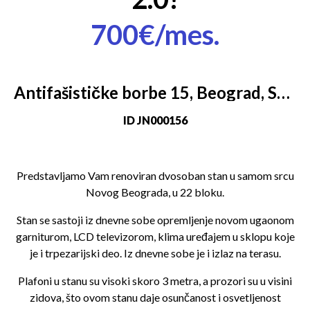
700€/mes.
Antifašističke borbe 15, Beograd, Srbija, Beograd
ID
JN000156
Predstavljamo Vam renoviran dvosoban stan u samom srcu
Novog Beograda, u 22 bloku.
Stan se sastoji iz dnevne sobe opremljenje novom ugaonom
garniturom, LCD televizorom, klima uređajem u sklopu koje
je i trpezarijski deo. Iz dnevne sobe je i izlaz na terasu.
Plafoni u stanu su visoki skoro 3 metra, a prozori su u visini
zidova, što ovom stanu daje osunčanost i osvetljenost