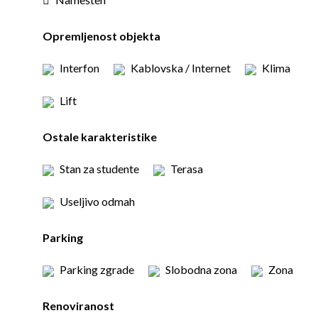
Opremljenost objekta
Interfon
Kablovska / Internet
Klima
Lift
Ostale karakteristike
Stan za studente
Terasa
Useljivo odmah
Parking
Parking zgrade
Slobodna zona
Zona
Renoviranost