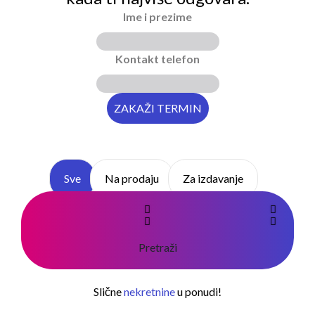
Ime i prezime
Kontakt telefon
Sve
Na prodaju
Za izdavanje
Pretraži
Slične
nekretnine
u ponudi!