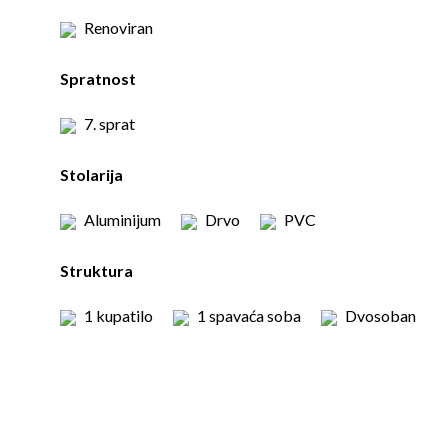
Renoviran
Spratnost
7. sprat
Stolarija
Aluminijum
Drvo
PVC
Struktura
1 kupatilo
1 spavaća soba
Dvosoban