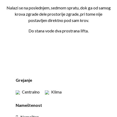
Nalazi se na poslednjem, sedmom spratu, dok ga od samog
krova zgrade dele prostorije zgrade, pri tome nije
postavljen direktno pod sam krov.
Do stana vode dva prostrana lifta.
Grejanje
Centralno
Klima
Nameštenost
Namešten