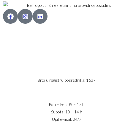
Karađorđev Trg 11
11800 Zemun
PIB: 113613267
Telefon 1:
+381 63 2 36 400
Telefon 2:
+381 60 68 90 261
Broj u registru posrednika: 1637
office@jaricnekretnine.rs
Pon – Pet: 09 – 17 h
Subota: 10 – 14 h
Upit e-mail: 24/7