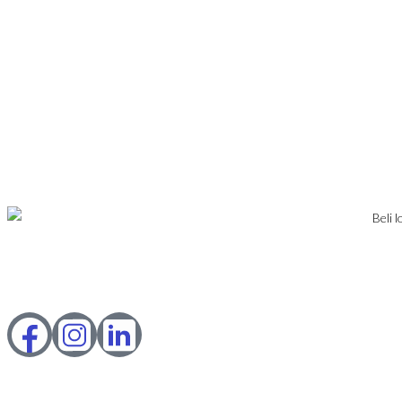
IZNAJMLJIVANJE
PRODAJA
USLOVI POSLOVANJA
KONTAKT
PRIJAVA
DODAJ NEKRETNINU
Karađorđev Trg 11