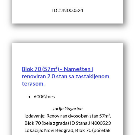
ID #JN000524
Blok 70 (57m²)– Namešten i
renoviran 2.0 stan sa zastakljenom
terasom.
600€/mes
Jurija Gagarina
Izdavanje: Renoviran dvosoban stan 57m²,
Blok 70 (bela zgrada) ID Stana JN000523
Lokacija: Novi Beograd, Blok 70 (početak