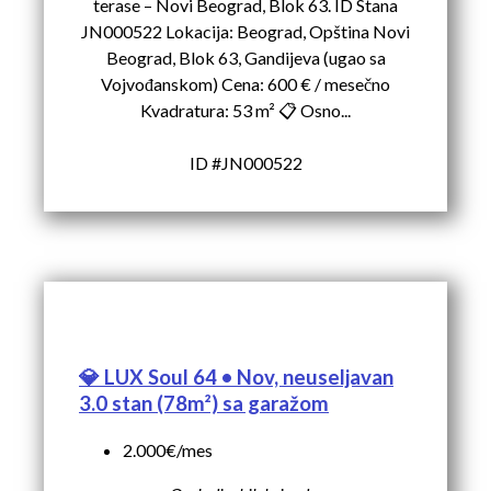
terase – Novi Beograd, Blok 63. ID Stana
JN000522 Lokacija: Beograd, Opština Novi
Beograd, Blok 63, Gandijeva (ugao sa
Vojvođanskom) Cena: 600 € / mesečno
Kvadratura: 53 m² 📋 Osno...
ID #JN000522
💎 LUX Soul 64 • Nov, neuseljavan
3.0 stan (78m²) sa garažom
2.000€/mes