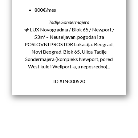
800€/mes
Tadije Sondermajera
💎 LUX Novogradnja / Blok 65 / Newport /
53m² – Neuseljavan, pogodan i za
POSLOVNI PROSTOR Lokacija: Beograd,
Novi Beograd, Blok 65, Ulica Tadije
Sondermajera (kompleks Newport, pored
West kule i Wellport-a, u neposrednoj...
ID #JN000520
Karađorđev Trg 11
11800 Zemun
PIB: 113613267