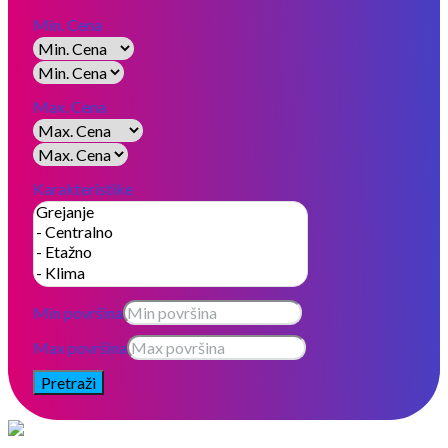
Min. Cena
Max. Cena
Karakteristike
Min površina
Max površina
Pretraži