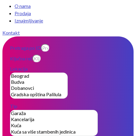
O nama
Prodaja
Iznajmljivanje
Kontakt
Pretraga po ID
Ključna reč
Lokacija
Tip