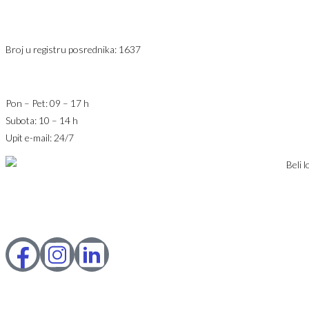
Telefon 1:
+381 63 2 36 400
Telefon 2:
+381 60 68 90 261
Broj u registru posrednika: 1637
office@jaricnekretnine.rs
Pon – Pet: 09 – 17 h
Subota: 10 – 14 h
Upit e-mail: 24/7
© 2023 Webility. All rights reserved. This site is protected by
reCAPTCHA and the Google
Privacy Policy
and
Terms of Service
apply.