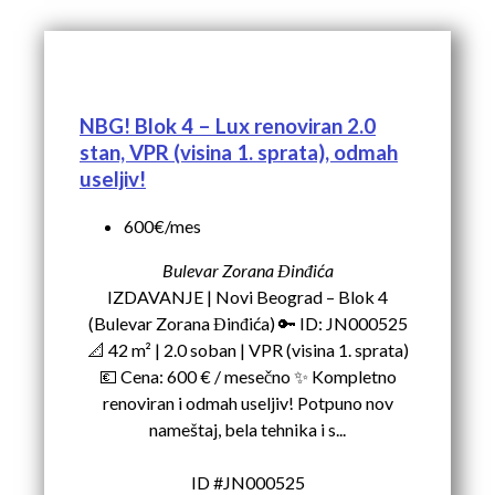
NBG! Blok 4 – Lux renoviran 2.0
stan, VPR (visina 1. sprata), odmah
useljiv!
600€/mes
Bulevar Zorana Đinđića
IZDAVANJE | Novi Beograd – Blok 4
(Bulevar Zorana Đinđića) 🔑 ID: JN000525
📐 42 m² | 2.0 soban | VPR (visina 1. sprata)
💶 Cena: 600 € / mesečno ✨ Kompletno
renoviran i odmah useljiv! Potpuno nov
nameštaj, bela tehnika i s...
ID #JN000525