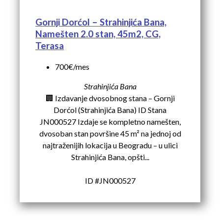
Gornji Dorćol – Strahinjića Bana,
Namešten 2.0 stan, 45m2, CG,
Terasa
700€/mes
Strahinjića Bana
🏢 Izdavanje dvosobnog stana – Gornji
Dorćol (Strahinjića Bana) ID Stana
JN000527 Izdaje se kompletno namešten,
dvosoban stan površine 45 m² na jednoj od
najtraženijih lokacija u Beogradu – u ulici
Strahinjića Bana, opšti...
ID #JN000527