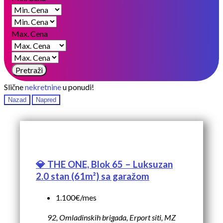
Max. Cena
Pretraži
Slične
nekretnine
u ponudi!
Nazad
Napred
💎 THE ONE, Blok 65 – Luksuzan
2.0 stan (61m²) sa garažom
1.100€/mes
92, Omladinskih brigada, Erport siti, MZ