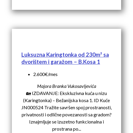
Luksuzna Karingtonka od 230m² sa
dvorištem i garažom – B.Kosa 1
2.600€/mes
Majora Branka Vukosavljevića
🏡 IZDAVANJE: Ekskluzivna kuća u nizu
(Karingtonka) – Bežanijska kosa 1. ID Kuće
JN000524 Tražite savršen spoj prostranosti,
privatnosti i odlične povezanosti sa gradom?
Iznajmljuje se izuzetno funkcionalna i
prostrana po...