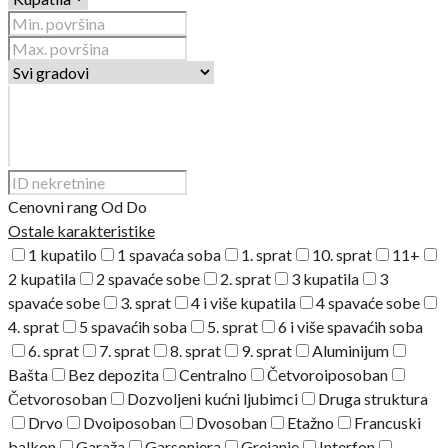
Cenovni rang
Od
Do
Ostale karakteristike
1 kupatilo
1 spavaća soba
1. sprat
10. sprat
11+
2 kupatila
2 spavaće sobe
2. sprat
3 kupatila
3
spavaće sobe
3. sprat
4 i više kupatila
4 spavaće sobe
4. sprat
5 spavaćih soba
5. sprat
6 i više spavaćih soba
6. sprat
7. sprat
8. sprat
9. sprat
Aluminijum
Bašta
Bez depozita
Centralno
Četvoroiposoban
Četvorosoban
Dozvoljeni kućni ljubimci
Druga struktura
Drvo
Dvoiposoban
Dvosoban
Etažno
Francuski
balkon
Garaža
Garsonjera
Grejanje
Interfon