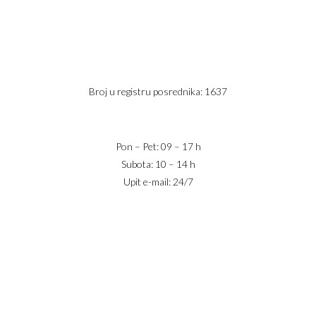
11800 Zemun
PIB: 113613267
Telefon 1:
+381 63 2 36 400
Telefon 2:
+381 60 68 90 261
Broj u registru posrednika: 1637
office@jaricnekretnine.rs
Pon – Pet: 09 – 17 h
Subota: 10 – 14 h
Upit e-mail: 24/7
IZNAJMLJIVANJE
PRODAJA
USLOVI POSLOVANJA
KONTAKT