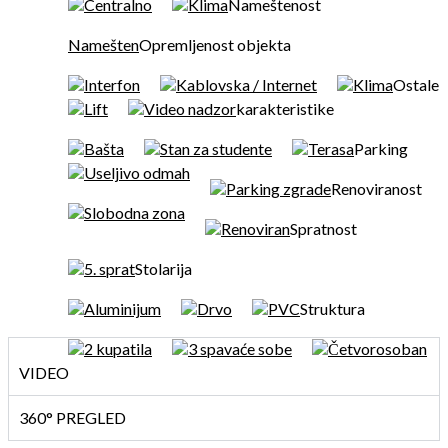
Centralno
Klima
Nameštenost
Namešten
Opremljenost objekta
Interfon
Kablovska / Internet
Klima
Ostale
Lift
Video nadzor
karakteristike
Bašta
Stan za studente
Terasa
Parking
Useljivo odmah
Parking zgrade
Renoviranost
Slobodna zona
Renoviran
Spratnost
5. sprat
Stolarija
Aluminijum
Drvo
PVC
Struktura
2 kupatila
3 spavaće sobe
Četvorosoban
VIDEO
360° PREGLED