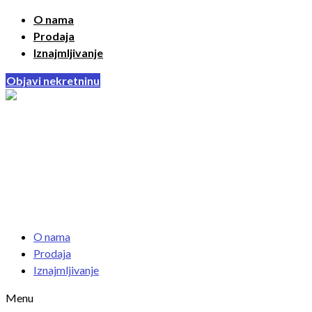
O nama
Prodaja
Iznajmljivanje
Objavi nekretninu
O nama
Prodaja
Iznajmljivanje
Menu