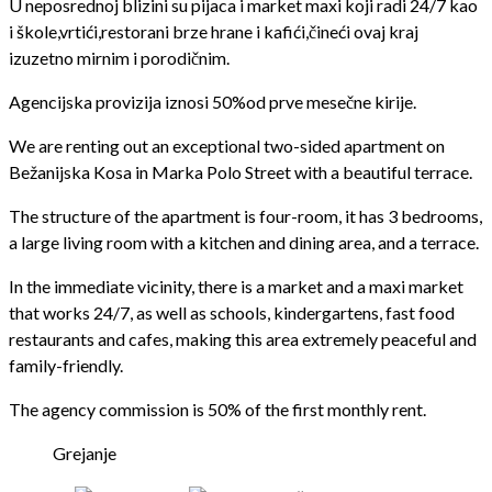
U neposrednoj blizini su pijaca i market maxi koji radi 24/7 kao
i škole,vrtići,restorani brze hrane i kafići,čineći ovaj kraj
izuzetno mirnim i porodičnim.
Agencijska provizija iznosi 50%od prve mesečne kirije.
We are renting out an exceptional two-sided apartment on
Bežanijska Kosa in Marka Polo Street with a beautiful terrace.
The structure of the apartment is four-room, it has 3 bedrooms,
a large living room with a kitchen and dining area, and a terrace.
In the immediate vicinity, there is a market and a maxi market
that works 24/7, as well as schools, kindergartens, fast food
restaurants and cafes, making this area extremely peaceful and
family-friendly.
The agency commission is 50% of the first monthly rent.
Grejanje