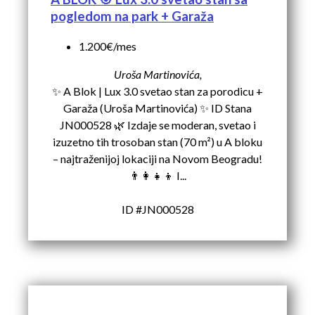
pogledom na park + Garaža
1.200€/mes
Uroša Martinovića,
✨ A Blok | Lux 3.0 svetao stan za porodicu +
Garaža (Uroša Martinovića) ✨ ID Stana
JN000528 🌿 Izdaje se moderan, svetao i
izuzetno tih trosoban stan (70 m²) u A bloku
– najtraženijoj lokaciji na Novom Beogradu!
👨‍👩‍👧‍👦 I...
ID #JN000528