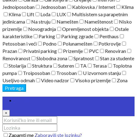
Jednoiposoban
Jednosoban
Kablovska / Internet
Klima
Klima
Lift
Lođa
LUX
Multisistem sa parapetnim
jedinicama
Na struju
Namešten
Nameštenost
Nisko
prizemlje
Novogradnja
Opremljenost objekta
Ostale
karakteristike
Parking
Parking zgrade
Penthaus
Petosoban i veći
Podno
Polunamešten
Potkrovlje
Prazan
Privatni parking
Prizemlje
PVC
Renoviran
Renoviranost
Slobodna zona
Spratnost
Stan za studente
Stolarija
Struktura
Suteren
TA
Terasa
Toplotna
pumpa
Troiposoban
Trosoban
U izvornom stanju
Useljivo odmah
Video nadzor
Visoko prizemlje
Zona
Pretraga
Prijava
×
Zapamti me
Zaboravili ste lozinku?