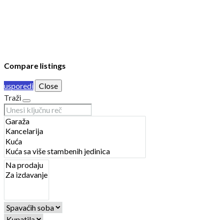
PRIJAVA
DODAJ NEKRETNINU
© 2023 Webility. All rights reserved. This site is protected by
reCAPTCHA and the Google
Privacy Policy
and
Terms of Service
apply.
Compare listings
usporedi
Close
Traži