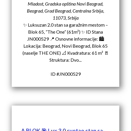
Mladost, Gradska opština Novi Beograd,
Beograd, Grad Beograd, Centralna Srbija,
11073, Srbija
✨ Luksuzan 2.0 stan sa garažnim mestom –
Blok 65, ”The One” (61m²) ✨ ID Stana
JN000529 📍 Osnovne informacije: 🏙️
Lokacija: Beograd, Novi Beograd, Blok 65
(naselje THE ONE) 📐 Kvadratura: 61 m² 🚪
Struktura: Dvo...
ID #JN000529
A BLOK 🎯 Lux 3.0 svetao stan sa