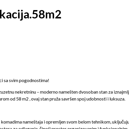
okacija.58m2
ci sa svim pogodnostima!
izuzetnu nekretninu – moderno namešten dvosoban stan za iznajmlj
urom od 58 m2 , ovaj stan pruža savršen spoj udobnosti i luksuza.
komadima nameštaja i opremljen svom belom tehnikom, uključujući
ostora za odlaganje, čineći prostor organizovanim i funkcionalnim.