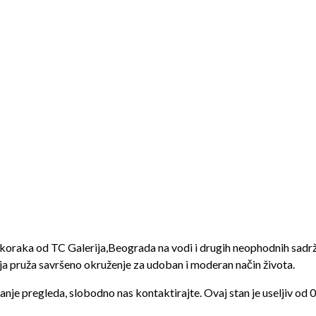
 koraka od TC Galerija,Beograda na vodi i drugih neophodnih sadrž
ja pruža savršeno okruženje za udoban i moderan način života.
anje pregleda, slobodno nas kontaktirajte. Ovaj stan je useljiv od 