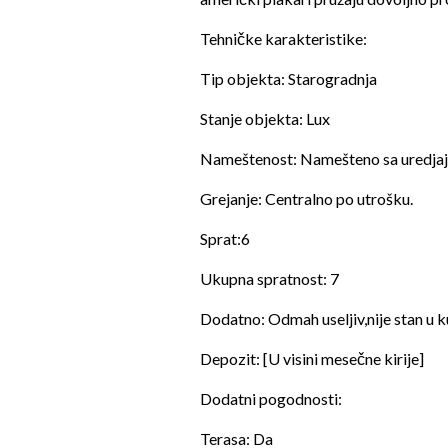
Tehničke karakteristike:
Tip objekta: Starogradnja
Stanje objekta: Lux
Nameštenost: Namešteno sa uredjaj
Grejanje: Centralno po utrošku.
Sprat:6
Ukupna spratnost: 7
Dodatno: Odmah useljiv,nije stan u k
Depozit: [U visini mesečne kirije]
Dodatni pogodnosti:
Terasa: Da