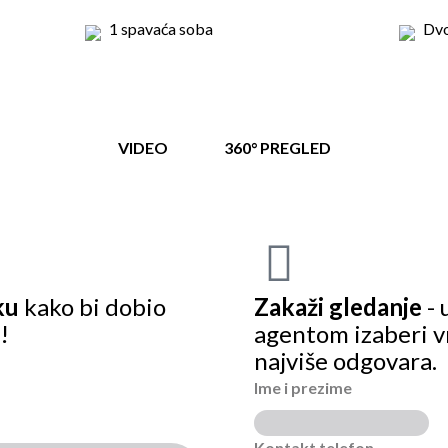
1 spavaća soba
Dv
VIDEO
360° PREGLED
ku
kako bi dobio
Zakaži gledanje
- 
!
agentom izaberi v
najviše odgovara.
Ime i prezime
Kontakt telefon