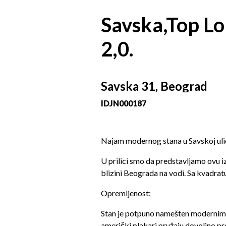
Savska,Top L
2,0.
Savska 31, Beograd
ID
JN000187
Najam modernog stana u Savskoj uli
U prilici smo da predstavljamo ovu 
blizini Beograda na vodi. Sa kvadrat
Opremljenost:
Stan je potpuno namešten modernim 
američki plakari pružaju dovoljno pr