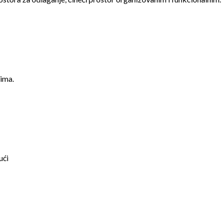
ima.
ući