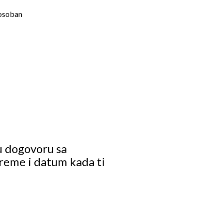
osoban
u dogovoru sa
reme i datum kada ti