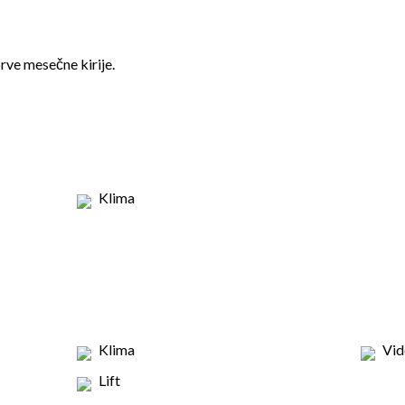
rve mesečne kirije.
Klima
Klima
Vid
Lift