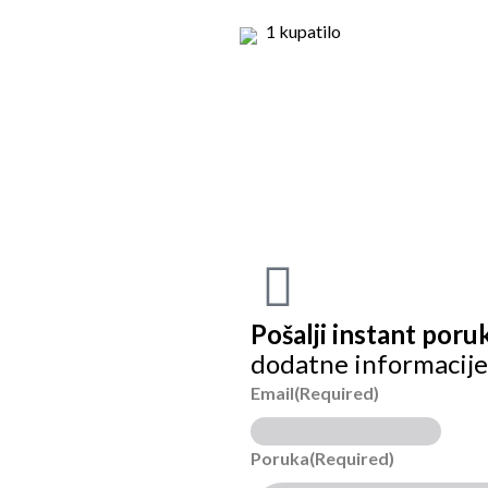
1 kupatilo
Pošalji instant poru
dodatne informacije
Email
(Required)
Poruka
(Required)