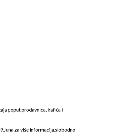
aja poput prodavnica, kafića i
09.Juna,za više informacija,slobodno