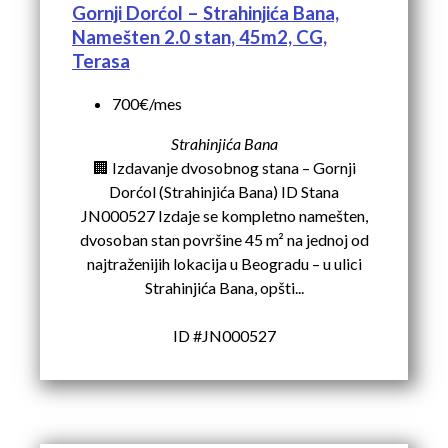
Gornji Dorćol – Strahinjića Bana,
Namešten 2.0 stan, 45m2, CG,
Terasa
700€/mes
Strahinjića Bana
🏢 Izdavanje dvosobnog stana – Gornji
Dorćol (Strahinjića Bana) ID Stana
JN000527 Izdaje se kompletno namešten,
dvosoban stan površine 45 m² na jednoj od
najtraženijih lokacija u Beogradu – u ulici
Strahinjića Bana, opšti...
ID #JN000527