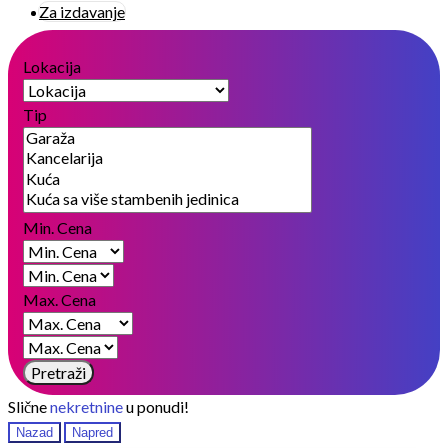
Za izdavanje
Lokacija
Tip
Min. Cena
Max. Cena
Pretraži
Slične
nekretnine
u ponudi!
Nazad
Napred