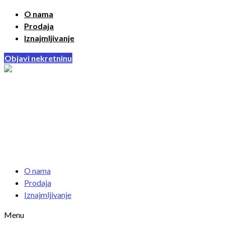
O nama
Prodaja
Iznajmljivanje
Objavi nekretninu
O nama
Prodaja
Iznajmljivanje
Menu