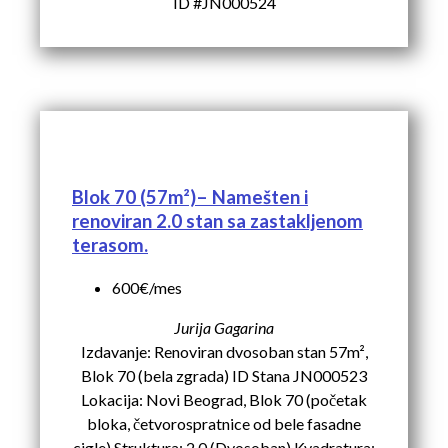
ID #JN000524
Blok 70 (57m²)– Namešten i
renoviran 2.0 stan sa zastakljenom
terasom.
600€/mes
Jurija Gagarina
Izdavanje: Renoviran dvosoban stan 57m²,
Blok 70 (bela zgrada) ID Stana JN000523
Lokacija: Novi Beograd, Blok 70 (početak
bloka, četvorospratnice od bele fasadne
cigle) Struktura: 2.0 (Dvosoban) Kvadratura: