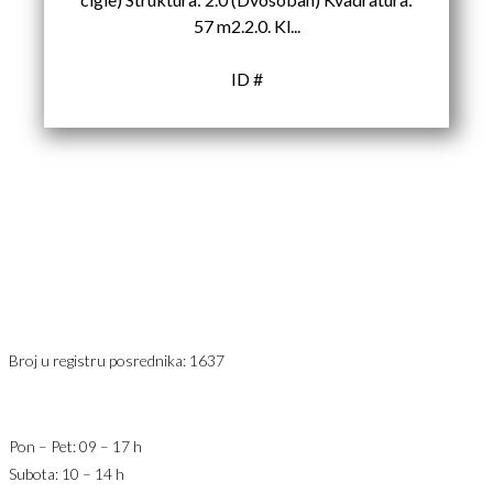
57 m2.2.0. Kl...
ID #
Karađorđev Trg 11
11800 Zemun
PIB: 113613267
Telefon 1:
+381 63 2 36 400
Telefon 2:
+381 60 68 90 261
Broj u registru posrednika: 1637
office@jaricnekretnine.rs
Pon – Pet: 09 – 17 h
Subota: 10 – 14 h