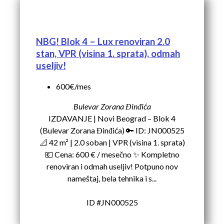
NBG! Blok 4 – Lux renoviran 2.0
stan, VPR (visina 1. sprata), odmah
useljiv!
600€/mes
Bulevar Zorana Đinđića
IZDAVANJE | Novi Beograd – Blok 4
(Bulevar Zorana Đinđića) 🔑 ID: JN000525
📐 42 m² | 2.0 soban | VPR (visina 1. sprata)
💶 Cena: 600 € / mesečno ✨ Kompletno
renoviran i odmah useljiv! Potpuno nov
nameštaj, bela tehnika i s...
ID #JN000525