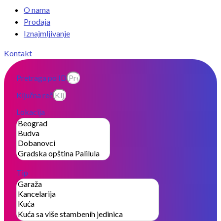
O nama
Prodaja
Iznajmljivanje
Kontakt
Pretraga po ID
Ključna reč
Lokacija
Tip