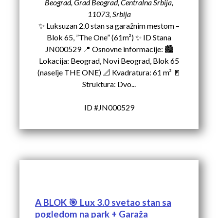
Beograd, Grad Beograd, Centralna Srbija,
11073, Srbija
✨ Luksuzan 2.0 stan sa garažnim mestom –
Blok 65, ”The One” (61m²) ✨ ID Stana
JN000529 📍 Osnovne informacije: 🏙️
Lokacija: Beograd, Novi Beograd, Blok 65
(naselje THE ONE) 📐 Kvadratura: 61 m² 🚪
Struktura: Dvo...
ID #JN000529
A BLOK 🎯 Lux 3.0 svetao stan sa
pogledom na park + Garaža