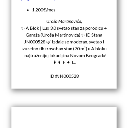
1.200€/mes
Uroša Martinovića,
✨ A Blok | Lux 3.0 svetao stan za porodicu +
Garaža (Uroša Martinovića) ✨ ID Stana
JN000528 🌿 Izdaje se moderan, svetao i
izuzetno tih trosoban stan (70 m²) u A bloku
– najtraženijoj lokaciji na Novom Beogradu!
👨‍👩‍👧‍👦 I...
ID #JN000528