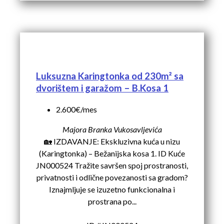
Luksuzna Karingtonka od 230m² sa
dvorištem i garažom – B.Kosa 1
2.600€/mes
Majora Branka Vukosavljevića
🏡 IZDAVANJE: Ekskluzivna kuća u nizu
(Karingtonka) – Bežanijska kosa 1. ID Kuće
JN000524 Tražite savršen spoj prostranosti,
privatnosti i odlične povezanosti sa gradom?
Iznajmljuje se izuzetno funkcionalna i
prostrana po...