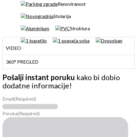
Parking zgrade
Renoviranost
Novogradnja
Stolarija
Aluminijum
PVC
Struktura
1 kupatilo
1 spavaća soba
Dvosoban
VIDEO
360° PREGLED
Pošalji instant poruku
kako bi dobio
dodatne informacije!
Email
(Required)
Poruka
(Required)