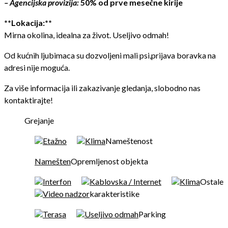
– Agencijska provizija:
50% od prve mesečne kirije
**Lokacija:**
Mirna okolina, idealna za život. Useljivo odmah!
Od kućnih ljubimaca su dozvoljeni mali psi,prijava boravka na
adresi nije moguća.
Za više informacija ili zakazivanje gledanja, slobodno nas
kontaktirajte!
Grejanje
Etažno
Klima
Nameštenost
Namešten
Opremljenost objekta
Interfon
Kablovska / Internet
Klima
Ostale
Video nadzor
karakteristike
Terasa
Useljivo odmah
Parking