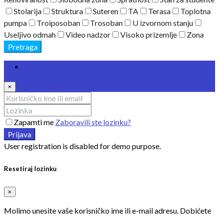
Stolarija
Struktura
Suteren
TA
Terasa
Toplotna
pumpa
Troiposoban
Trosoban
U izvornom stanju
Useljivo odmah
Video nadzor
Visoko prizemlje
Zona
Pretraga
Prijava
×
Zapamti me
Zaboravili ste lozinku?
Prijava
User registration is disabled for demo purpose.
Resetiraj lozinku
×
Molimo unesite vaše korisničko ime ili e-mail adresu. Dobićete