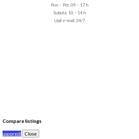
Pon – Pet: 09 – 17 h
Subota: 10 – 14 h
Upit e-mail: 24/7
IZNAJMLJIVANJE
PRODAJA
USLOVI POSLOVANJA
KONTAKT
PRIJAVA
DODAJ NEKRETNINU
© 2023 Webility. All rights reserved. This site is protected by
reCAPTCHA and the Google
Privacy Policy
and
Terms of Service
apply.
Compare listings
usporedi
Close