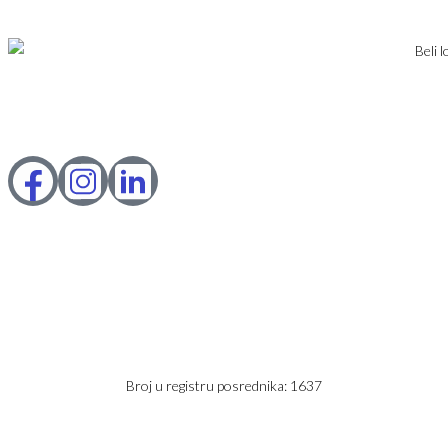
PRIJAVA
DODAJ NEKRETNINU
Karađorđev Trg 11
11800 Zemun
PIB: 113613267
Telefon 1:
+381 63 2 36 400
Telefon 2:
+381 60 68 90 261
Broj u registru posrednika: 1637
office@jaricnekretnine.rs