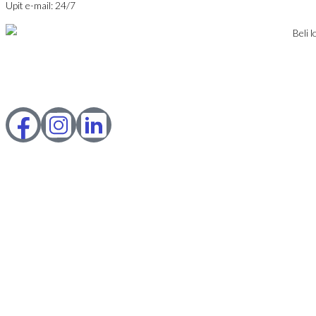
Upit e-mail: 24/7
© 2023 Webility. All rights reserved. This site is protected by
reCAPTCHA and the Google
Privacy Policy
and
Terms of Service
apply.
IZNAJMLJIVANJE
PRODAJA
USLOVI POSLOVANJA
KONTAKT