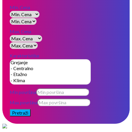
Min. Cena
Max. Cena
Karakteristike
Min površina
Max površina
Pretraži