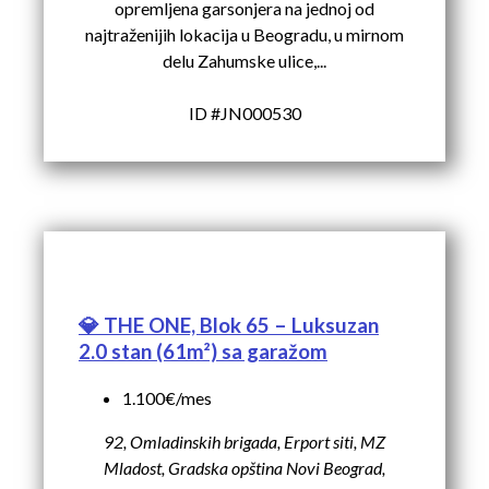
opremljena garsonjera na jednoj od
najtraženijih lokacija u Beogradu, u mirnom
delu Zahumske ulice,...
ID #JN000530
💎 THE ONE, Blok 65 – Luksuzan
2.0 stan (61m²) sa garažom
1.100€/mes
92, Omladinskih brigada, Erport siti, MZ
Mladost, Gradska opština Novi Beograd,