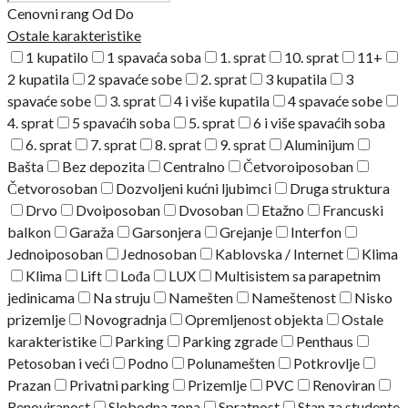
Cenovni rang
Od
Do
Ostale karakteristike
1 kupatilo
1 spavaća soba
1. sprat
10. sprat
11+
2 kupatila
2 spavaće sobe
2. sprat
3 kupatila
3
spavaće sobe
3. sprat
4 i više kupatila
4 spavaće sobe
4. sprat
5 spavaćih soba
5. sprat
6 i više spavaćih soba
6. sprat
7. sprat
8. sprat
9. sprat
Aluminijum
Bašta
Bez depozita
Centralno
Četvoroiposoban
Četvorosoban
Dozvoljeni kućni ljubimci
Druga struktura
Drvo
Dvoiposoban
Dvosoban
Etažno
Francuski
balkon
Garaža
Garsonjera
Grejanje
Interfon
Jednoiposoban
Jednosoban
Kablovska / Internet
Klima
Klima
Lift
Lođa
LUX
Multisistem sa parapetnim
jedinicama
Na struju
Namešten
Nameštenost
Nisko
prizemlje
Novogradnja
Opremljenost objekta
Ostale
karakteristike
Parking
Parking zgrade
Penthaus
Petosoban i veći
Podno
Polunamešten
Potkrovlje
Prazan
Privatni parking
Prizemlje
PVC
Renoviran
Renoviranost
Slobodna zona
Spratnost
Stan za studente