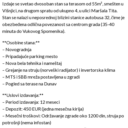
Izdaje se svetao dvosoban stan sa terasom od 55m², smešten u
Višnjici, na drugom spratu od ukupno 4, u ulici Maršala Tita.
Stan se nalazi u neposrednoj blizini stanice autobusa 32, čime je
obezbeđena odlična povezanost sa centrom grada (35-40
minuta do Vukovog Spomenika).
**Osobine stana:**
– Novogradnja
– Pripadajuće parking mesto
– Nova bela tehnika i nameštaj
– Grejanje na struju (norveški radijator) i invertorska klima
– MTS i SBB mreža postavljena u zgradi
– Pogled sa terase na Dunav
**Uslovi izdavanja:**
– Period izdavanja: 12 meseci
– Depozit: 450 EUR (jedna mesečna kirija)
– Mesečni troškovi: Održavanje zgrade oko 1200 din, struja po
potrošnji (nema infostan)