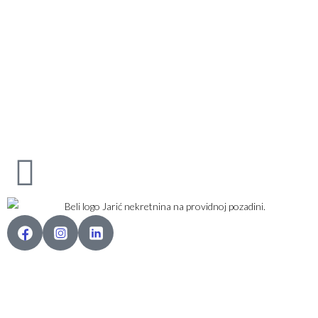
Karađorđev Trg 11
11800 Zemun