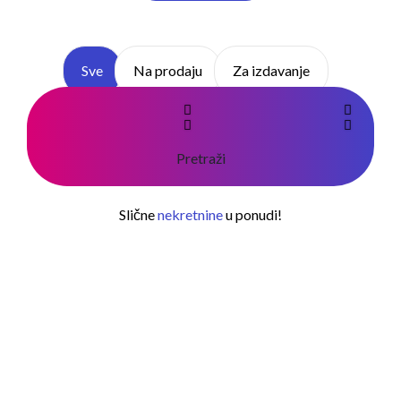
Sve
Na prodaju
Za izdavanje
Pretraži
Slične
nekretnine
u ponudi!