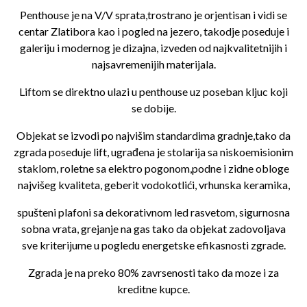
Penthouse je na V/V sprata,trostrano je orjentisan i vidi se
centar Zlatibora kao i pogled na jezero, takodje poseduje i
galeriju i modernog je dizajna, izveden od najkvalitetnijih i
najsavremenijih materijala.
Liftom se direktno ulazi u penthouse uz poseban kljuc koji
se dobije.
Objekat se izvodi po najvišim standardima gradnje,tako da
zgrada poseduje lift, ugrađena je stolarija sa niskoemisionim
staklom, roletne sa elektro pogonom,podne i zidne obloge
najvišeg kvaliteta, geberit vodokotlići, vrhunska keramika,
spušteni plafoni sa dekorativnom led rasvetom, sigurnosna
sobna vrata, grejanje na gas tako da objekat zadovoljava
sve kriterijume u pogledu energetske efikasnosti zgrade.
Zgrada je na preko 80% zavrsenosti tako da moze i za
kreditne kupce.