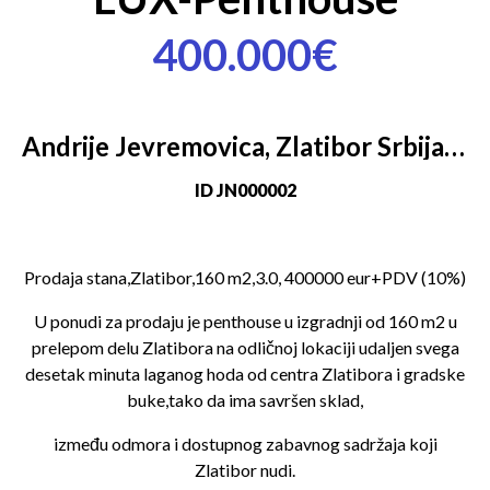
400.000€
Andrije Jevremovica, Zlatibor Srbija, Златибор
ID
JN000002
Prodaja stana,Zlatibor,160 m2,3.0, 400000 eur+PDV (10%)
U ponudi za prodaju je penthouse u izgradnji od 160 m2 u
prelepom delu Zlatibora na odličnoj lokaciji udaljen svega
desetak minuta laganog hoda od centra Zlatibora i gradske
buke,tako da ima savršen sklad,
između odmora i dostupnog zabavnog sadržaja koji
Zlatibor nudi.