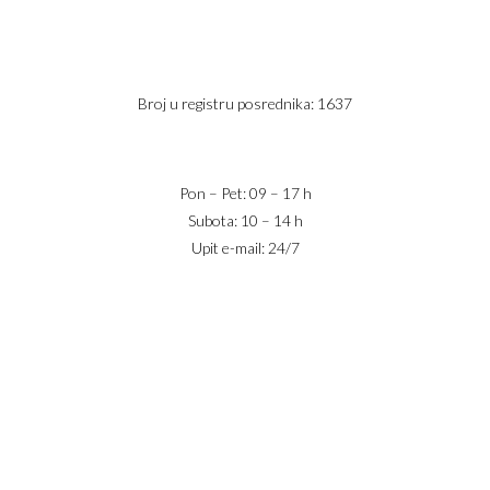
PIB: 113613267
Telefon 1:
+381 63 2 36 400
Telefon 2:
+381 60 68 90 261
Broj u registru posrednika: 1637
office@jaricnekretnine.rs
Pon – Pet: 09 – 17 h
Subota: 10 – 14 h
Upit e-mail: 24/7
IZNAJMLJIVANJE
PRODAJA
USLOVI POSLOVANJA
KONTAKT