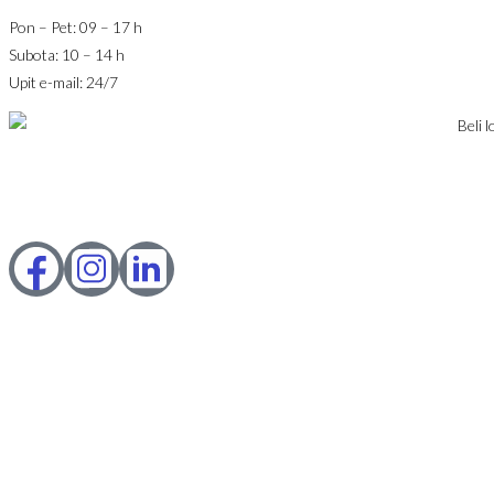
Pon – Pet: 09 – 17 h
Subota: 10 – 14 h
Upit e-mail: 24/7
© 2023 Webility. All rights reserved. This site is protected by
reCAPTCHA and the Google
Privacy Policy
and
Terms of Service
apply.
IZNAJMLJIVANJE
PRODAJA
USLOVI POSLOVANJA