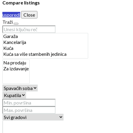
Compare listings
usporedi
Close
Traži