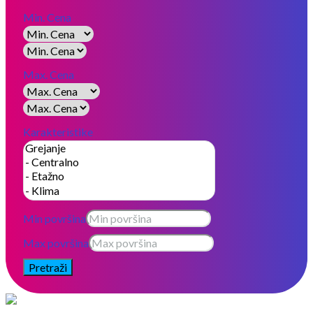
Min. Cena
Max. Cena
Karakteristike
Min površina
Max površina
Pretraži