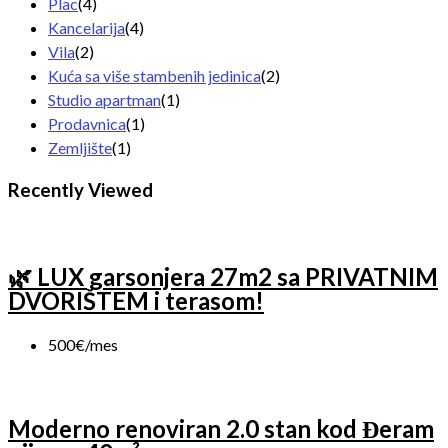
Plac
(4)
Kancelarija
(4)
Vila
(2)
Kuća sa više stambenih jedinica
(2)
Studio apartman
(1)
Prodavnica
(1)
Zemljište
(1)
Recently Viewed
🌿 LUX garsonjera 27m2 sa PRIVATNIM
DVORIŠTEM i terasom!
500€/mes
Moderno renoviran 2.0 stan kod Đeram