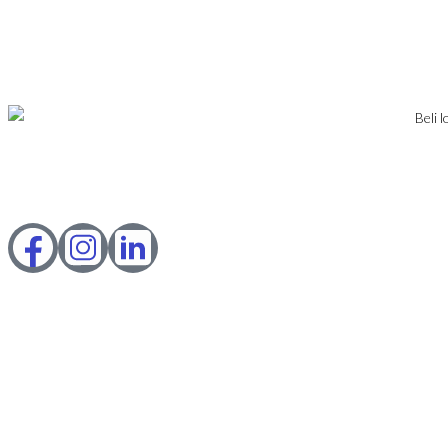
KONTAKT
PRIJAVA
DODAJ NEKRETNINU
Karađorđev Trg 11
11800 Zemun
PIB: 113613267
Telefon 1:
+381 63 2 36 400
Telefon 2:
+381 60 68 90 261