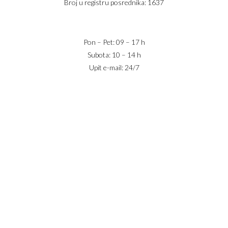
Broj u registru posrednika: 1637
office@jaricnekretnine.rs
Pon – Pet: 09 – 17 h
Subota: 10 – 14 h
Upit e-mail: 24/7
IZNAJMLJIVANJE
PRODAJA
USLOVI POSLOVANJA
KONTAKT
PRIJAVA
DODAJ NEKRETNINU
© 2023 Webility. All rights reserved. This site is protected by
reCAPTCHA and the Google
Privacy Policy
and
Terms of Service
apply.