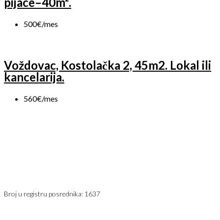
pijace–40m².
500€/mes
Voždovac, Kostolačka 2, 45m2. Lokal ili
kancelarija.
560€/mes
Karađorđev Trg 11
11800 Zemun
PIB: 113613267
Telefon 1:
+381 63 2 36 400
Telefon 2:
+381 60 68 90 261
Broj u registru posrednika: 1637
office@jaricnekretnine.rs