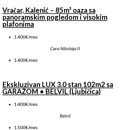
Vračar, Kalenić – 85m² oaza sa
panoramskim pogledom i visokim
plafonima
1.400€/mes
Cara Nikolaja II
1.400€/mes
Ekskluzivan LUX 3.0 stan 102m2 sa
GARAŽOM • BELVIL (Ljubičica)
1.400€/mes
Belvil
1.500€/mes