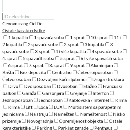
Cenovni rang
Od
Do
Ostale karakteristike
1 kupatilo
1 spavaća soba
1. sprat
10. sprat
11+
2 kupatila
2 spavaće sobe
2. sprat
3 kupatila
3
spavaće sobe
3. sprat
4 i više kupatila
4 spavaće sobe
4. sprat
5 spavaćih soba
5. sprat
6 i više spavaćih soba
6. sprat
7. sprat
8. sprat
9. sprat
Aluminijum
Bašta
Bez depozita
Centralno
Četvoroiposoban
Četvorosoban
Dozvoljeni kućni ljubimci
Druga struktura
Drvo
Dvoiposoban
Dvosoban
Etažno
Francuski
balkon
Garaža
Garsonjera
Grejanje
Interfon
Jednoiposoban
Jednosoban
Kablovska / Internet
Klima
Klima
Lift
Lođa
LUX
Multisistem sa parapetnim
jedinicama
Na struju
Namešten
Nameštenost
Nisko
prizemlje
Novogradnja
Opremljenost objekta
Ostale
karakteristike
Parking
Parking zgrade
Penthaus