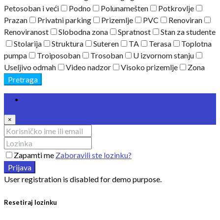
Petosoban i veći
Podno
Polunamešten
Potkrovlje
Prazan
Privatni parking
Prizemlje
PVC
Renoviran
Renoviranost
Slobodna zona
Spratnost
Stan za studente
Stolarija
Struktura
Suteren
TA
Terasa
Toplotna
pumpa
Troiposoban
Trosoban
U izvornom stanju
Useljivo odmah
Video nadzor
Visoko prizemlje
Zona
Pretraga
Prijava
×
Zapamti me
Zaboravili ste lozinku?
Prijava
User registration is disabled for demo purpose.
Resetiraj lozinku