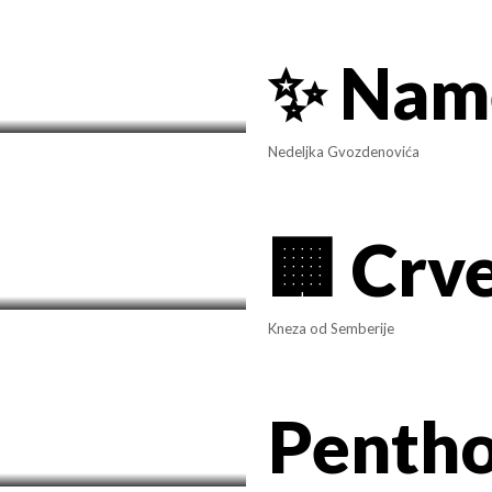
Nedeljka Gvozdenovića
Kneza od Semberije