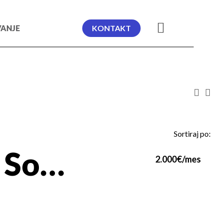
VANJE
KONTAKT
Sortiraj po:
💎 LUX Soul 64 • Nov, neuseljavan 3.0 stan (78m²) sa garažom
2.000€/mes