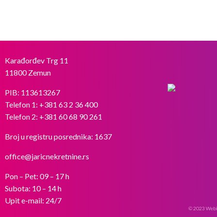
Karađorđev Trg 11
11800 Zemun
PIB: 113613267
Telefon 1:
+381 63 2 36 400
Telefon 2:
+381 60 68 90 261
Broj u registru posrednika: 1637
office@jaricnekretnine.rs
Pon – Pet: 09 – 17 h
Subota: 10 – 14 h
Upit e-mail: 24/7
© 2023 Webili