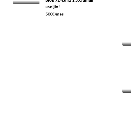
Blok 72 45m2 1.5.Odmah
useljiv!
500€/mes