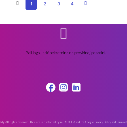
1
2
3
4
ty. All rights reserved. This site is protected by reCAPTCHA and the Google
Privacy Policy
and
Terms of