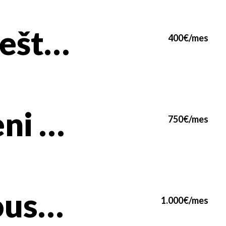
✨ Namešten 1.0 stan sa terasom, 45m² – Bežanijska kosa 3
400€/mes
🏢 Crveni krst, 63m2 – Moderan 3.0. stan – Kneza od Semberije
750€/mes
Penthouse duša Starog grada: 90m² čiste umetnosti u Majke Jevrosime 🏙️
1.000€/mes