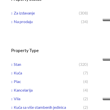
Za izdavanje
(308)
Na prodaju
(34)
Property Type
Stan
(320)
Kuća
(7)
Plac
(4)
Kancelarija
(4)
Vila
(2)
Kuća sa više stambenih jedinica
(2)