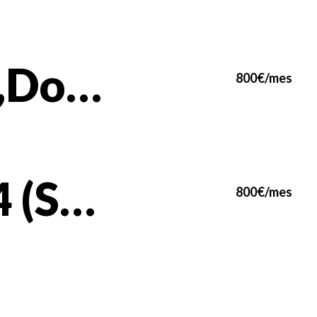
Centar,Dobropoljska,80m2.4.0.Namešten.
800€/mes
Blok 24 (Super Vero) namesten,nov stan 40m2.2.0.Lux!
800€/mes