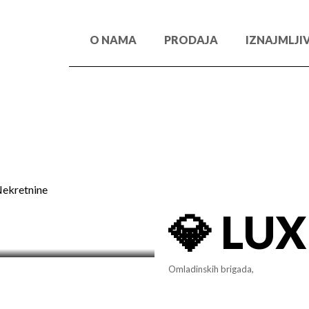
O NAMA
PRODAJA
IZNAJMLJI
Nekretnine
Omladinskih brigada,