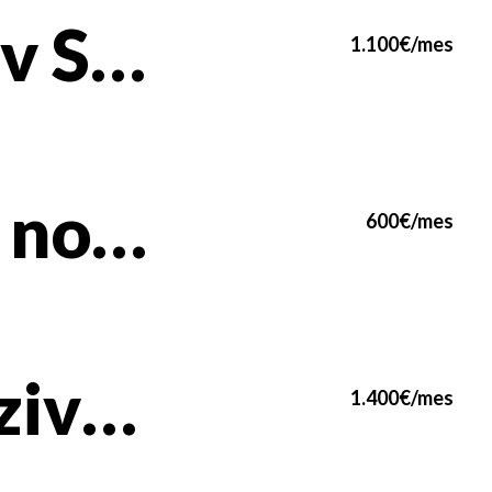
Lux Nov Stan 50m² – NewPort, Blok 65 (kod Airport City-ja)
1.100€/mes
💎 LUX novogradnja u Airport Garden-u | 33m² | Blok 65
600€/mes
Ekskluzivan LUX 3.0 stan 102m2 sa GARAŽOM • BELVIL (Ljubičica)
1.400€/mes