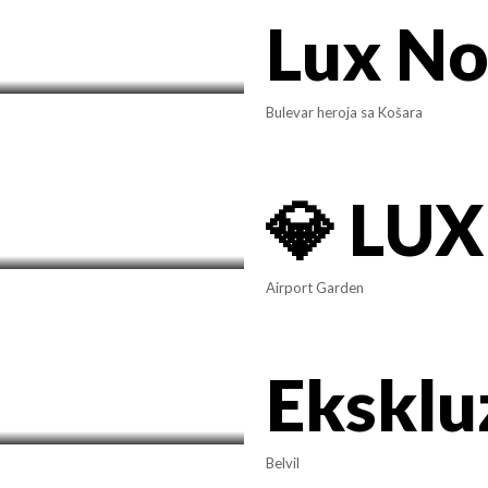
Bulevar heroja sa Košara
Airport Garden
Belvil