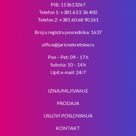
PIB: 113613267
Telefon 1:
+381 63 2 36 400
Telefon 2:
+381 60 68 90 261
Broj u registru posrednika: 1637
office@jaricnekretnine.rs
Pon – Pet: 09 – 17 h
Subota: 10 – 14 h
Upit e-mail: 24/7
IZNAJMLJIVANJE
PRODAJA
USLOVI POSLOVANJA
KONTAKT