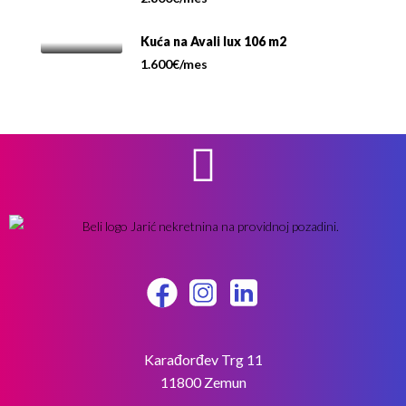
Kuća na Avali lux 106 m2
1.600€/mes
Karađorđev Trg 11
11800 Zemun