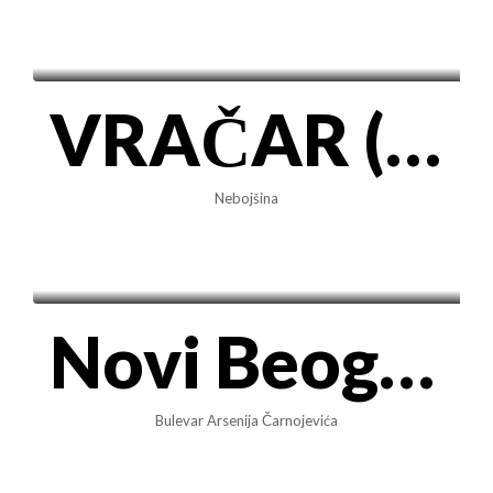
450€/mes
VRAČAR (Hram) – Elegantan salonski stan 36m2, odmah useljiv
Nebojšina
550€/mes
Novi Beograd, Blok 23 – Funkcionalan 2.0 stan sa pogledom na Most na Adi (42m²)
Bulevar Arsenija Čarnojevića
599€/mes