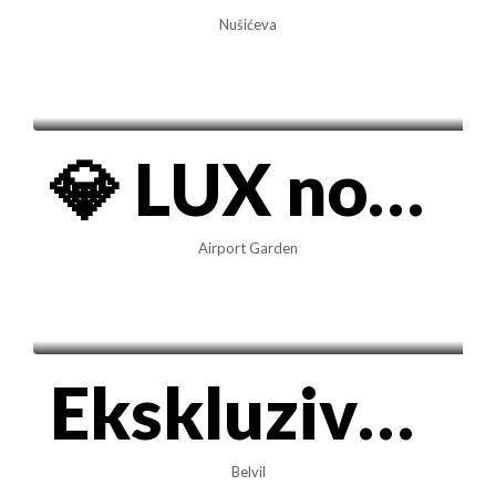
Nušićeva
600€/mes
💎 LUX novogradnja u Airport Garden-u | 33m² | Blok 65
Airport Garden
1.400€/mes
Ekskluzivan LUX 3.0 stan 102m2 sa GARAŽOM • BELVIL (Ljubičica)
Belvil