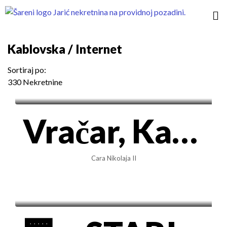
Kablovska / Internet
Sortiraj po:
330 Nekretnine
1.400€/mes
Vračar, Kalenić – 85m² oaza sa panoramskim pogledom i visokim plafonima
Cara Nikolaja II
500€/mes