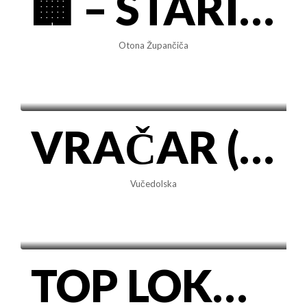
🏢 – STARI MERKATOR • Prelep, renoviran 1.0 stan 43m² • Lođa, Niski troškovi
Otona Župančiča
500€/mes
VRAČAR (Crveni krst) – Namešten 1.5 stan, 45m2 (Vučedolska) • ID JN000508🚀
Vučedolska
600€/mes
TOP LOKACIJA sa parkingom! Nušićeva, renoviran 1.5 stan kod Doma omladine