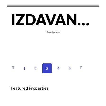
IZDAVANJE | Dorćol, Dositejeva | 49m² | Renovirano & Namešteno
Dositejeva
1
2
3
4
5
Featured Properties