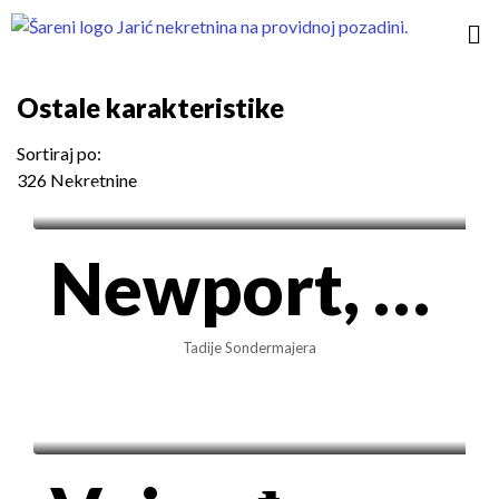
Ostale karakteristike
Sortiraj po:
326 Nekretnine
800€/mes
Newport, Blok 65 | LUX novogradnja, 53m² – Neuseljavan sa garažom
Tadije Sondermajera
500€/mes