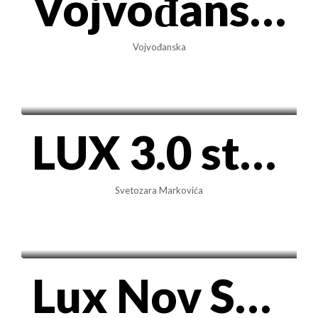
Vojvođanska – Novogradnja LUX 40m2 + PARKING
Vojvođanska
1.000€/mes
LUX 3.0 stan na Vračaru, 73m² – Svetozara Markovića (Pet-friendly)
Svetozara Markovića
1.100€/mes
Lux Nov Stan 50m² – NewPort, Blok 65 (kod Airport City-ja)