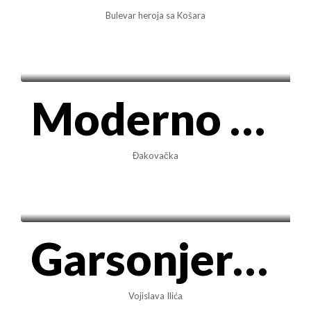
Bulevar heroja sa Košara
500€/mes
Moderno renoviran 2.0 stan kod Đeram pijace–40m².
Đakovačka
320€/mes
Garsonjera 23 m² preko puta BEO Shopping centra – Vojislava Ilića
Vojislava Ilića