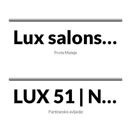
1.600€/mes
Lux salonski prostor 87m² sa garažnim mestom – Prote Mateje, Vračar
Prote Mateje
1.350€/mes
LUX 51 | Novogradnja sa garažom, 62m² – B. Kosa 1
Partizanske avijacije
1.000€/mes