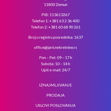
11800 Zemun
PIB: 113613267
Telefon 1:
+381 63 2 36 400
Telefon 2:
+381 60 68 90 261
Broj u registru posrednika: 1637
office@jaricnekretnine.rs
Pon – Pet: 09 – 17 h
Subota: 10 – 14 h
Upit e-mail: 24/7
IZNAJMLJIVANJE
PRODAJA
USLOVI POSLOVANJA