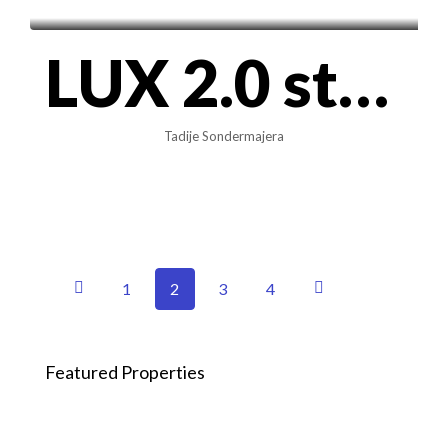
LUX 2.0 stan u Wellportu (47m2) – Blok 65, sa garažnim mestom
Tadije Sondermajera
1
2
3
4
Featured Properties