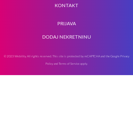
KONTAKT
PRIJAVA
DODAJ NEKRETNINU
© 2023 Webility. All rights reserved. This site is protected by reCAPTCHA and the Google
Privacy
Policy
and
Terms of Service
apply.