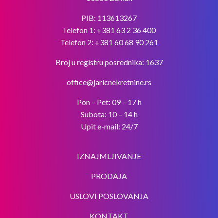
PIB: 113613267
Telefon 1:
+381 63 2 36 400
Telefon 2:
+381 60 68 90 261
Broj u registru posrednika: 1637
office@jaricnekretnine.rs
Pon – Pet: 09 – 17 h
Subota: 10 – 14 h
Upit e-mail: 24/7
IZNAJMLJIVANJE
PRODAJA
USLOVI POSLOVANJA
KONTAKT