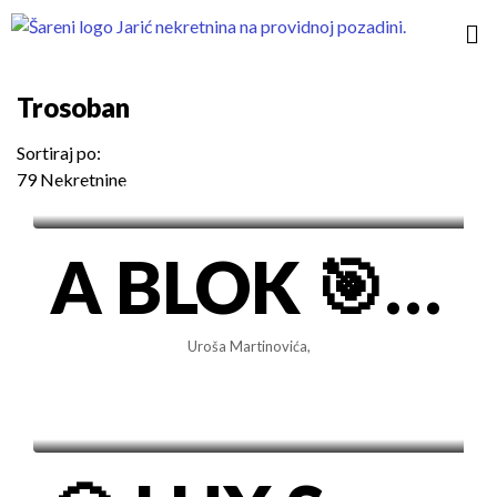
Trosoban
Sortiraj po:
79 Nekretnine
1.200€/mes
A BLOK 🎯 Lux 3.0 svetao stan sa pogledom na park + Garaža
Uroša Martinovića,
2.000€/mes