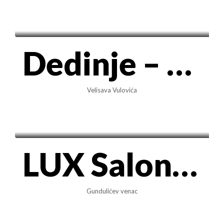
1.300€/mes
Dedinje – Velisava Vulovića | 3.0 namšten stan 98m2 sa garažom, PR
Velisava Vulovića
900€/mes
LUX Salonac sa podnim grejanjem – Gundulićev venac, 70m2.3.0.
Gundulićev venac
750€/mes