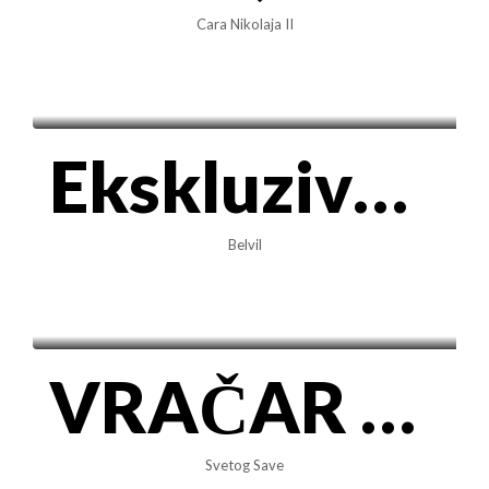
Cara Nikolaja II
1.400€/mes
Ekskluzivan LUX 3.0 stan 102m2 sa GARAŽOM • BELVIL (Ljubičica)
Belvil
1.500€/mes
VRAČAR kod Hrama – Luksuzan trosoban stan 75m² sa PARKINGOM
Svetog Save