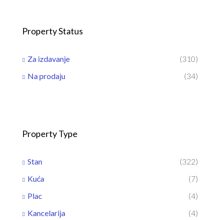
Property Status
Za izdavanje
(310)
Na prodaju
(34)
Property Type
Stan
(322)
Kuća
(7)
Plac
(4)
Kancelarija
(4)