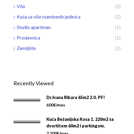
Vila
(2)
Kuća sa više stambenih jedinica
(2)
Studio apartman
(1)
Prodavnica
(1)
Zemljište
(1)
Recently Viewed
Dr.Ivana Ribara 65m2 2.0. PF!
600€/mes
Kuća Bežanijska Kosa 1. 220m2 sa
dvorištem 60m2 i parkingom.
2.200€/mes