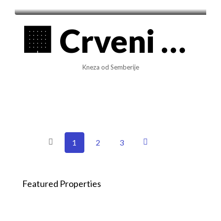
🏢 Crveni krst, 63m2 – Moderan 3.0. stan – Kneza od Semberije
Kneza od Semberije
1
2
3
Featured Properties