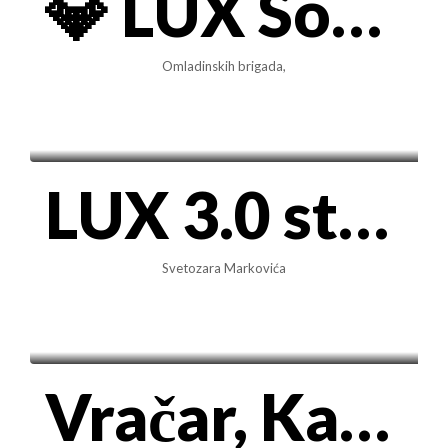
💎 LUX Soul 64 • Nov, neuseljavan 3.0 stan (78m²) sa garažom
Omladinskih brigada,
1.000€/mes
LUX 3.0 stan na Vračaru, 73m² – Svetozara Markovića (Pet-friendly)
Svetozara Markovića
1.400€/mes
Vračar, Kalenić – 85m² oaza sa panoramskim pogledom i visokim plafonima