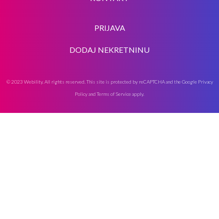
PRIJAVA
DODAJ NEKRETNINU
© 2023 Webility. All rights reserved. This site is protected by reCAPTCHA and the Google
Privacy
Policy
and
Terms of Service
apply.