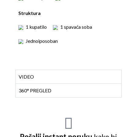
Struktura
1 kupatilo
1 spavaća soba
Jednoiposoban
VIDEO
360° PREGLED
Pošalji instant poruku
kako bi