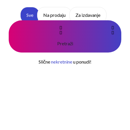
Sve
Na prodaju
Za izdavanje
Pretraži
Slične
nekretnine
u ponudi!