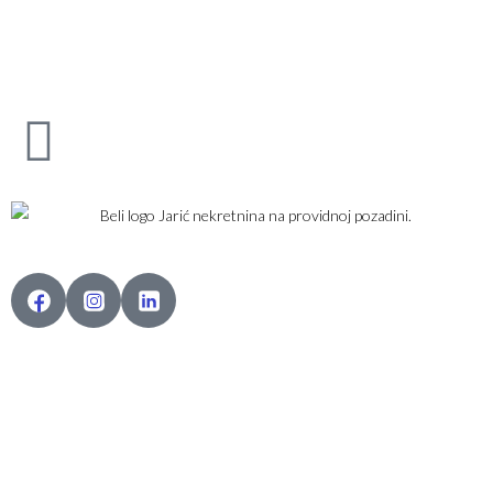
Karađorđev Trg 11
11800 Zemun
PIB: 113613267
Telefon 1:
+381 63 2 36 400