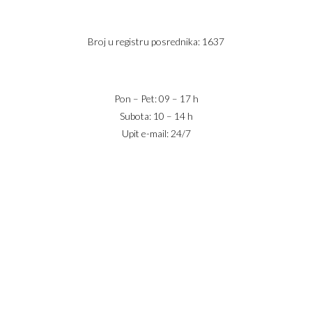
Telefon 2:
+381 60 68 90 261
Broj u registru posrednika: 1637
office@jaricnekretnine.rs
Pon – Pet: 09 – 17 h
Subota: 10 – 14 h
Upit e-mail: 24/7
IZNAJMLJIVANJE
PRODAJA
USLOVI POSLOVANJA
KONTAKT
PRIJAVA