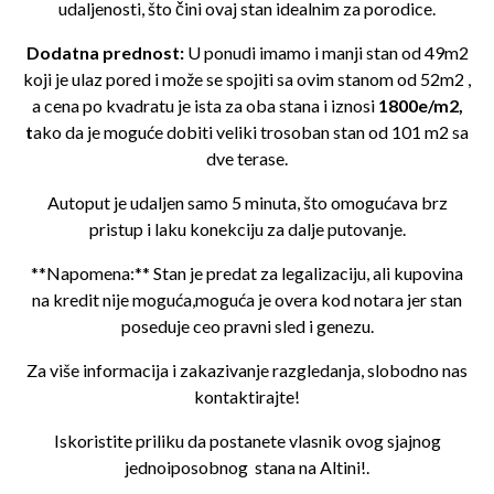
udaljenosti, što čini ovaj stan idealnim za porodice.
Dodatna prednost:
U ponudi imamo i manji stan od 49m2
koji je ulaz pored i može se spojiti sa ovim stanom od 52m2 ,
a cena po kvadratu je ista za oba stana i iznosi
1800e/m2,
t
ako da je moguće dobiti veliki trosoban stan od 101 m2 sa
dve terase.
Autoput je udaljen samo 5 minuta, što omogućava brz
pristup i laku konekciju za dalje putovanje.
**Napomena:** Stan je predat za legalizaciju, ali kupovina
na kredit nije moguća,moguća je overa kod notara jer stan
poseduje ceo pravni sled i genezu.
Za više informacija i zakazivanje razgledanja, slobodno nas
kontaktirajte!
Iskoristite priliku da postanete vlasnik ovog sjajnog
jednoiposobnog stana na Altini!.