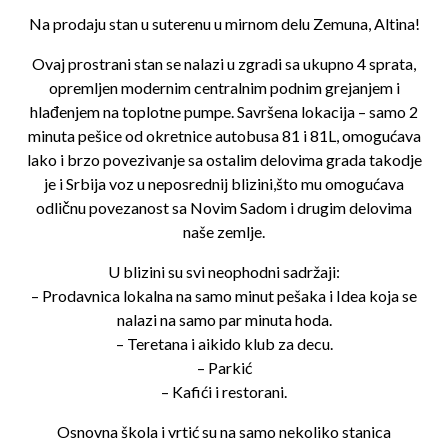
Na prodaju stan u suterenu u mirnom delu Zemuna, Altina!
Ovaj prostrani stan se nalazi u zgradi sa ukupno 4 sprata,
opremljen modernim centralnim podnim grejanjem i
hlađenjem na toplotne pumpe. Savršena lokacija – samo 2
minuta pešice od okretnice autobusa 81 i 81L, omogućava
lako i brzo povezivanje sa ostalim delovima grada takodje
je i Srbija voz u neposrednij blizini,što mu omogućava
odličnu povezanost sa Novim Sadom i drugim delovima
naše zemlje.
U blizini su svi neophodni sadržaji:
– Prodavnica lokalna na samo minut pešaka i Idea koja se
nalazi na samo par minuta hoda.
– Teretana i aikido klub za decu.
– Parkić
– Kafići i restorani.
Osnovna škola i vrtić su na samo nekoliko stanica