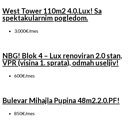
West Tower 110m2 4.0.Lux! Sa
spektakularnim pogledom.
3.000€/mes
NBG! Blok 4 – Lux renoviran 2.0 stan,
VPR (visina 1. sprata), odmah useljiv!
600€/mes
Bulevar Mihajla Pupina 48m2.2.0.PF!
850€/mes
Karađorđev Trg 11