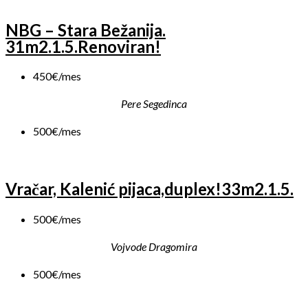
NBG – Stara Bežanija.
31m2.1.5.Renoviran!
450€/mes
Pere Segedinca
500€/mes
Vračar, Kalenić pijaca,duplex!33m2.1.5.
500€/mes
Vojvode Dragomira
500€/mes