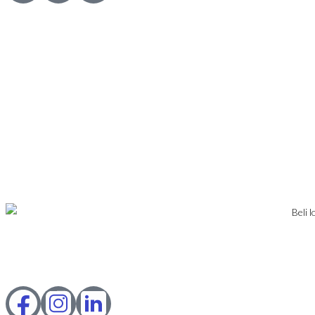
© 2023 Webility. All rights reserved. This site is protected by
reCAPTCHA and the Google
Privacy Policy
and
Terms of Service
apply.
IZNAJMLJIVANJE
PRODAJA
USLOVI POSLOVANJA
KONTAKT
PRIJAVA
DODAJ NEKRETNINU