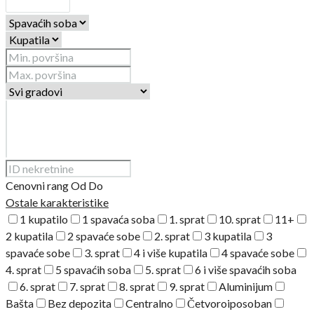
Cenovni rang
Od
Do
Ostale karakteristike
1 kupatilo
1 spavaća soba
1. sprat
10. sprat
11+
2 kupatila
2 spavaće sobe
2. sprat
3 kupatila
3
spavaće sobe
3. sprat
4 i više kupatila
4 spavaće sobe
4. sprat
5 spavaćih soba
5. sprat
6 i više spavaćih soba
6. sprat
7. sprat
8. sprat
9. sprat
Aluminijum
Bašta
Bez depozita
Centralno
Četvoroiposoban