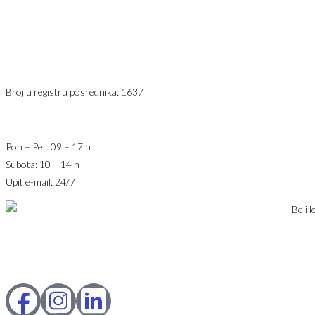
11800 Zemun
PIB: 113613267
Telefon 1:
+381 63 2 36 400
Telefon 2:
+381 60 68 90 261
Broj u registru posrednika: 1637
office@jaricnekretnine.rs
Pon – Pet: 09 – 17 h
Subota: 10 – 14 h
Upit e-mail: 24/7