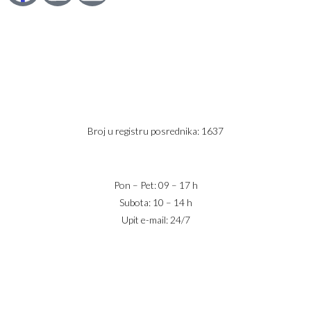
Karađorđev Trg 11
11800 Zemun
PIB: 113613267
Telefon 1:
+381 63 2 36 400
Telefon 2:
+381 60 68 90 261
Broj u registru posrednika: 1637
office@jaricnekretnine.rs
Pon – Pet: 09 – 17 h
Subota: 10 – 14 h
Upit e-mail: 24/7
IZNAJMLJIVANJE
PRODAJA
USLOVI POSLOVANJA