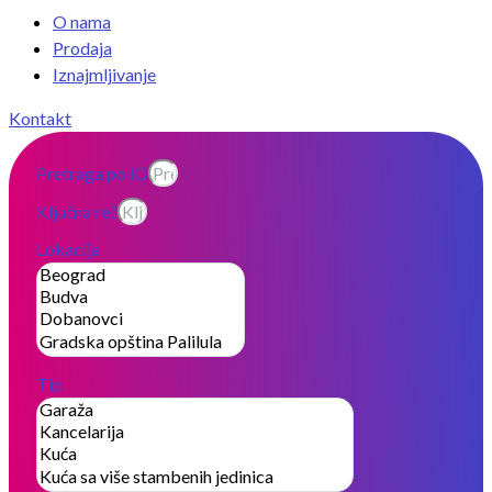
O nama
Prodaja
Iznajmljivanje
Kontakt
Pretraga po ID
Ključna reč
Lokacija
Tip