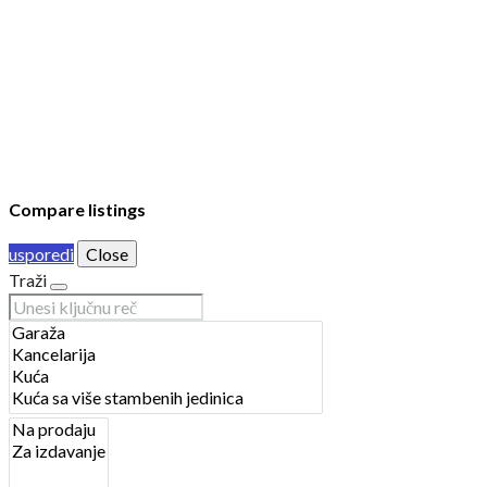
KONTAKT
PRIJAVA
DODAJ NEKRETNINU
© 2023 Webility. All rights reserved. This site is protected by
reCAPTCHA and the Google
Privacy Policy
and
Terms of Service
apply.
Compare listings
usporedi
Close
Traži