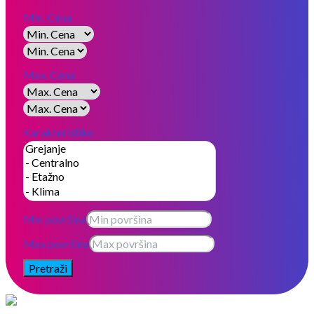
Min. Cena
Max. Cena
Karakteristike
Min površina
Max površina
Pretraži