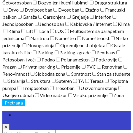
Četvorosoban
Dozvoljeni kućni ljubimci
Druga struktura
Drvo
Dvoiposoban
Dvosoban
Etažno
Francuski
balkon
Garaža
Garsonjera
Grejanje
Interfon
Jednoiposoban
Jednosoban
Kablovska / Internet
Klima
Klima
Lift
Lođa
LUX
Multisistem sa parapetnim
jedinicama
Na struju
Namešten
Nameštenost
Nisko
prizemlje
Novogradnja
Opremljenost objekta
Ostale
karakteristike
Parking
Parking zgrade
Penthaus
Petosoban i veći
Podno
Polunamešten
Potkrovlje
Prazan
Privatni parking
Prizemlje
PVC
Renoviran
Renoviranost
Slobodna zona
Spratnost
Stan za studente
Stolarija
Struktura
Suteren
TA
Terasa
Toplotna
pumpa
Troiposoban
Trosoban
U izvornom stanju
Useljivo odmah
Video nadzor
Visoko prizemlje
Zona
Pretraga
Prijava
×