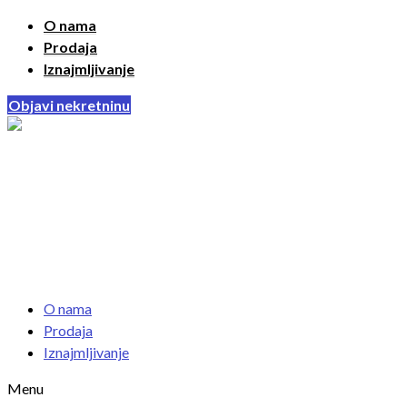
O nama
Prodaja
Iznajmljivanje
Objavi nekretninu
O nama
Prodaja
Iznajmljivanje
Menu