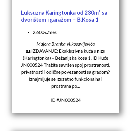
Luksuzna Karingtonka od 230m² sa
dvorištem i garažom – B.Kosa 1
2.600€/mes
Majora Branka Vukosavljevića
🏡 IZDAVANJE: Ekskluzivna kuća u nizu
(Karingtonka) – Bežanijska kosa 1. ID Kuće
JN000524 Tražite savršen spoj prostranosti,
privatnosti i odlične povezanosti sa gradom?
Iznajmljuje se izuzetno funkcionalna i
prostrana po...
ID #JN000524