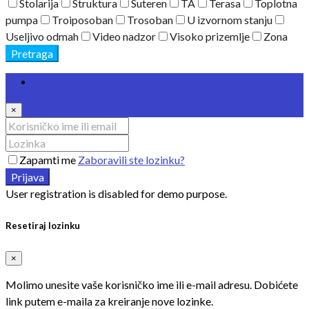
Stolarija
Struktura
Suteren
TA
Terasa
Toplotna
pumpa
Troiposoban
Trosoban
U izvornom stanju
Useljivo odmah
Video nadzor
Visoko prizemlje
Zona
Pretraga
Prijava
×
Zapamti me
Zaboravili ste lozinku?
Prijava
User registration is disabled for demo purpose.
Resetiraj lozinku
×
Molimo unesite vaše korisničko ime ili e-mail adresu. Dobićete
link putem e-maila za kreiranje nove lozinke.