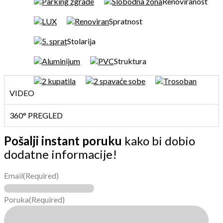
Parking zgrade
Slobodna zona
Renoviranost
LUX
Renoviran
Spratnost
5. sprat
Stolarija
Aluminijum
PVC
Struktura
2 kupatila
2 spavaće sobe
Trosoban
VIDEO
360° PREGLED
Pošalji instant poruku
kako bi dobio
dodatne informacije!
Email
(Required)
Poruka
(Required)