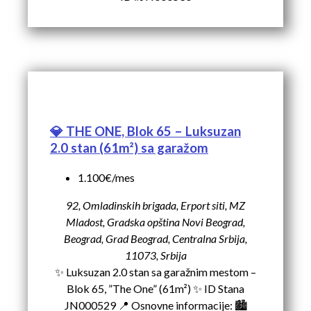
💎 THE ONE, Blok 65 – Luksuzan
2.0 stan (61m²) sa garažom
1.100€/mes
92, Omladinskih brigada, Erport siti, MZ
Mladost, Gradska opština Novi Beograd,
Beograd, Grad Beograd, Centralna Srbija,
11073, Srbija
✨ Luksuzan 2.0 stan sa garažnim mestom –
Blok 65, ”The One” (61m²) ✨ ID Stana
JN000529 📍 Osnovne informacije: 🏙️