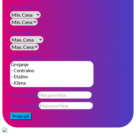
Min. Cena
Max. Cena
Karakteristike
Min površina
Max površina
Pretraži