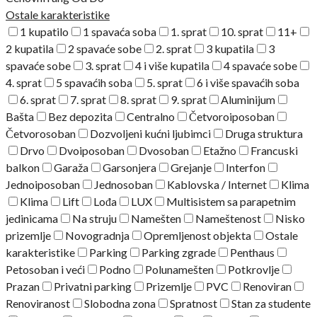
Ostale karakteristike
1 kupatilo
1 spavaća soba
1. sprat
10. sprat
11+
2 kupatila
2 spavaće sobe
2. sprat
3 kupatila
3
spavaće sobe
3. sprat
4 i više kupatila
4 spavaće sobe
4. sprat
5 spavaćih soba
5. sprat
6 i više spavaćih soba
6. sprat
7. sprat
8. sprat
9. sprat
Aluminijum
Bašta
Bez depozita
Centralno
Četvoroiposoban
Četvorosoban
Dozvoljeni kućni ljubimci
Druga struktura
Drvo
Dvoiposoban
Dvosoban
Etažno
Francuski
balkon
Garaža
Garsonjera
Grejanje
Interfon
Jednoiposoban
Jednosoban
Kablovska / Internet
Klima
Klima
Lift
Lođa
LUX
Multisistem sa parapetnim
jedinicama
Na struju
Namešten
Nameštenost
Nisko
prizemlje
Novogradnja
Opremljenost objekta
Ostale
karakteristike
Parking
Parking zgrade
Penthaus
Petosoban i veći
Podno
Polunamešten
Potkrovlje
Prazan
Privatni parking
Prizemlje
PVC
Renoviran
Renoviranost
Slobodna zona
Spratnost
Stan za studente