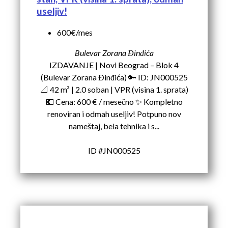
useljiv!
600€/mes
Bulevar Zorana Đinđića
IZDAVANJE | Novi Beograd – Blok 4
(Bulevar Zorana Đinđića) 🔑 ID: JN000525
📐 42 m² | 2.0 soban | VPR (visina 1. sprata)
💶 Cena: 600 € / mesečno ✨ Kompletno
renoviran i odmah useljiv! Potpuno nov
nameštaj, bela tehnika i s...
ID #JN000525