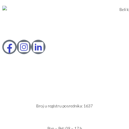
DODAJ NEKRETNINU
Karađorđev Trg 11
11800 Zemun
PIB: 113613267
Telefon 1:
+381 63 2 36 400
Telefon 2:
+381 60 68 90 261
Broj u registru posrednika: 1637
office@jaricnekretnine.rs
Pon – Pet: 09 – 17 h