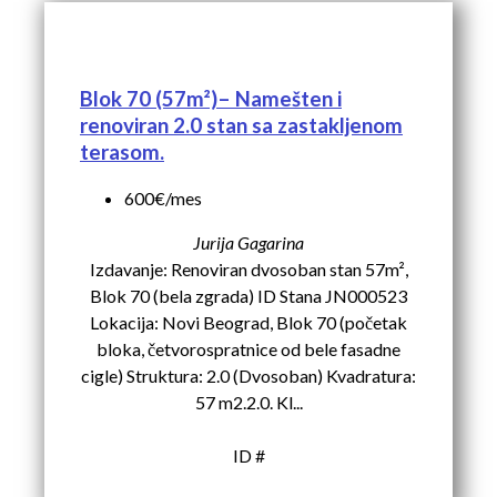
Blok 70 (57m²)– Namešten i
renoviran 2.0 stan sa zastakljenom
terasom.
600€/mes
Jurija Gagarina
Izdavanje: Renoviran dvosoban stan 57m²,
Blok 70 (bela zgrada) ID Stana JN000523
Lokacija: Novi Beograd, Blok 70 (početak
bloka, četvorospratnice od bele fasadne
cigle) Struktura: 2.0 (Dvosoban) Kvadratura:
57 m2.2.0. Kl...
ID #