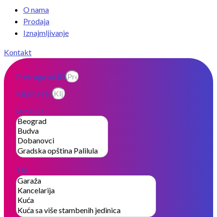
O nama
Prodaja
Iznajmljivanje
Kontakt
Pretraga po ID
Ključna reč
Lokacija
Tip