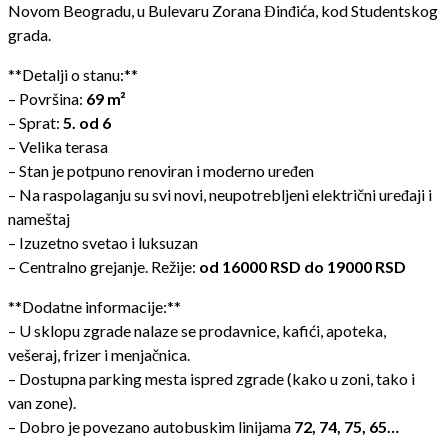
Novom Beogradu, u Bulevaru Zorana Đinđića, kod Studentskog
grada.
**Detalji o stanu:**
– Površina:
69 m²
– Sprat:
5. od 6
– Velika terasa
– Stan je potpuno renoviran i moderno uređen
– Na raspolaganju su svi novi, neupotrebljeni električni uređaji i
nameštaj
– Izuzetno svetao i luksuzan
– Centralno grejanje. Režije:
od 16000 RSD do 19000 RSD
**Dodatne informacije:**
– U sklopu zgrade nalaze se prodavnice, kafići, apoteka,
vešeraj, frizer i menjačnica.
– Dostupna parking mesta ispred zgrade (kako u zoni, tako i
van zone).
– Dobro je povezano autobuskim linijama
72, 74, 75, 65…