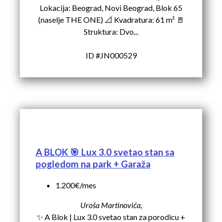
Lokacija: Beograd, Novi Beograd, Blok 65
(naselje THE ONE) 📐 Kvadratura: 61 m² 🚪
Struktura: Dvo...
ID #JN000529
A BLOK 🎯 Lux 3.0 svetao stan sa
pogledom na park + Garaža
1.200€/mes
Uroša Martinovića,
✨ A Blok | Lux 3.0 svetao stan za porodicu +