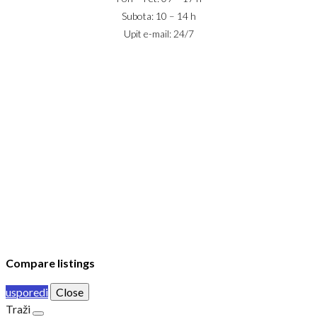
Subota: 10 – 14 h
Upit e-mail: 24/7
IZNAJMLJIVANJE
PRODAJA
USLOVI POSLOVANJA
KONTAKT
PRIJAVA
DODAJ NEKRETNINU
© 2023 Webility. All rights reserved. This site is protected by
reCAPTCHA and the Google
Privacy Policy
and
Terms of Service
apply.
Compare listings
usporedi
Close
Traži