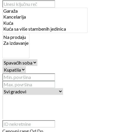
Cenovni rang
Od
Do