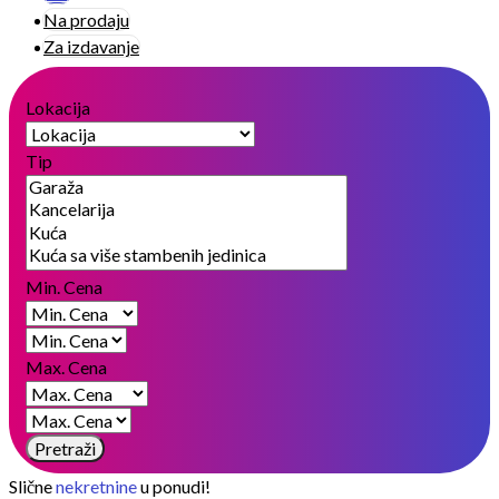
Na prodaju
Za izdavanje
Lokacija
Tip
Min. Cena
Max. Cena
Pretraži
Slične
nekretnine
u ponudi!