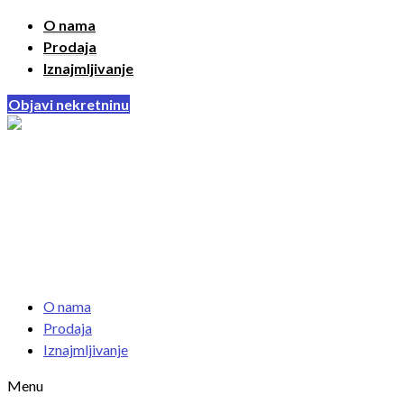
O nama
Prodaja
Iznajmljivanje
Objavi nekretninu
O nama
Prodaja
Iznajmljivanje
Menu