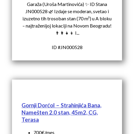
Garaža (Uroša Martinovića) ✨ ID Stana
JN000528 🌿 Izdaje se moderan, svetao i
izuzetno tih trosoban stan (70 m²) u A bloku
– najtraženijoj lokaciji na Novom Beogradu!
👨‍👩‍👧‍👦 I...
ID #JN000528
Gornji Dorćol – Strahinjića Bana,
Namešten 2.0 stan, 45m2, CG,
Terasa
700€/mes