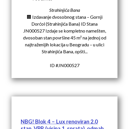
Strahinjića Bana
🏢 Izdavanje dvosobnog stana – Gornji
Dorćol (Strahinjića Bana) ID Stana
JN000527 Izdaje se kompletno namešten,
dvosoban stan površine 45 m² na jednoj od
najtraženijih lokacija u Beogradu – u ulici
Strahinjića Bana, opšti...
ID #JN000527
NBG! Blok 4 – Lux renoviran 2.0
stan, VPR (visina 1. sprata), odmah