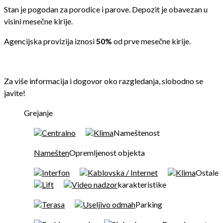
Stan je pogodan za porodice i parove. Depozit je obavezan u
visini mesečne kirije.
Agencijska provizija iznosi
50%
od prve mesečne kirije.
Za više informacija i dogovor oko razgledanja, slobodno se
javite!
Grejanje
Centralno
Klima
Nameštenost
Namešten
Opremljenost objekta
Interfon
Kablovska / Internet
Klima
Ostale
Lift
Video nadzor
karakteristike
Terasa
Useljivo odmah
Parking