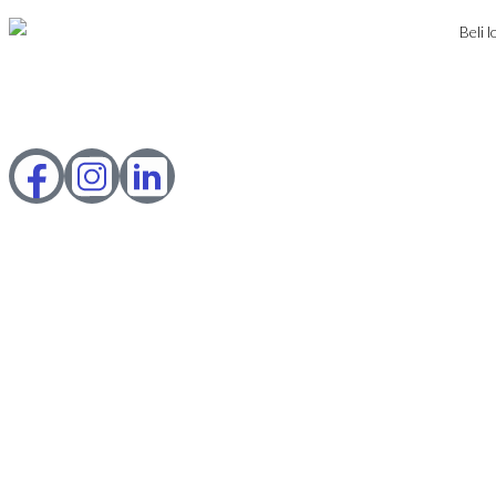
© 2023 Webility. All rights reserved. This site is protected by
reCAPTCHA and the Google
Privacy Policy
and
Terms of Service
apply.
IZNAJMLJIVANJE
PRODAJA
USLOVI POSLOVANJA
KONTAKT
PRIJAVA