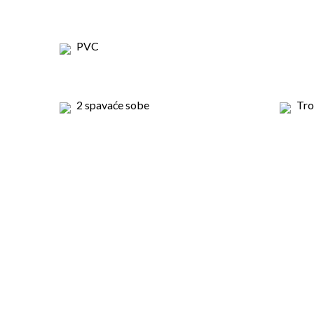
PVC
2 spavaće sobe
Tro