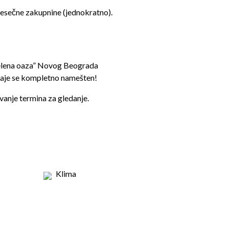
mesečne zakupnine (jednokratno).
zelena oaza” Novog Beograda
daje se kompletno namešten!
vanje termina za gledanje.
Klima