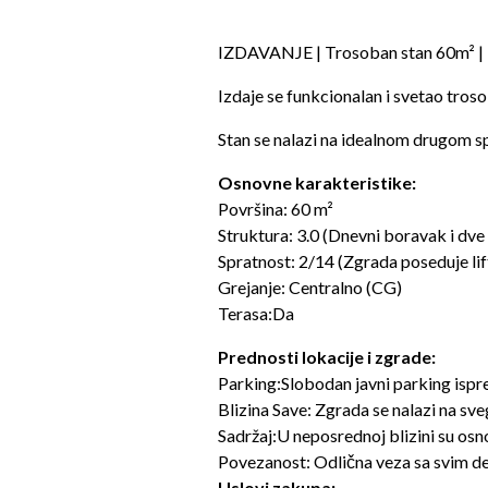
IZDAVANJE | Trosoban stan 60m² |
Izdaje se funkcionalan i svetao troso
Stan se nalazi na idealnom drugom s
Osnovne karakteristike:
Površina: 60 m²
Struktura: 3.0 (Dnevni boravak i dv
Spratnost: 2/14 (Zgrada poseduje li
Grejanje: Centralno (CG)
Terasa:Da
Prednosti lokacije i zgrade:
Parking:Slobodan javni parking ispr
Blizina Save: Zgrada se nalazi na sve
Sadržaj:U neposrednoj blizini su osno
Povezanost: Odlična veza sa svim delo
Uslovi zakupa: