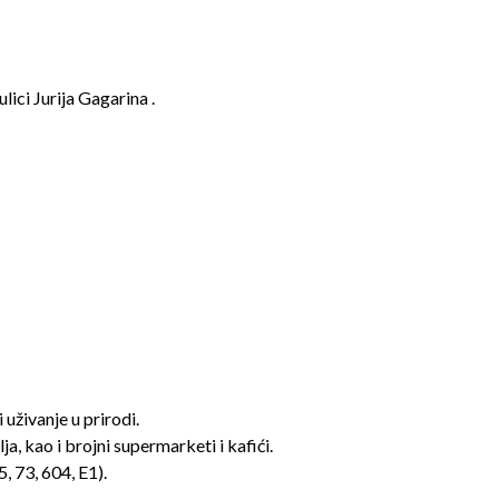
ici Jurija Gagarina .
 uživanje u prirodi.
a, kao i brojni supermarketi i kafići.
, 73, 604, E1).