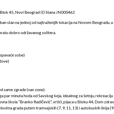
 Blok 45, Novi Beograd ID Stana JN000462
ban stan na jednoj od najtraženijih lokacija na Novom Beogradu, u ul
pratu dobro održavanog solitera.
e spavaće sobe)
ftove)
ed same zgrade (van zone).
ga par minuta hoda od Savskog keja, idealnog za šetnju, rekreaciju i
vna škola ”Branko Radičević”, vrtići, pijaca u Bloku 44, Dom zdravlj
vima grada putem tramvajskih (7, 9, 11, 13) i autobuskih linija (95