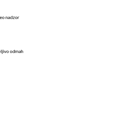
eo nadzor
ljivo odmah