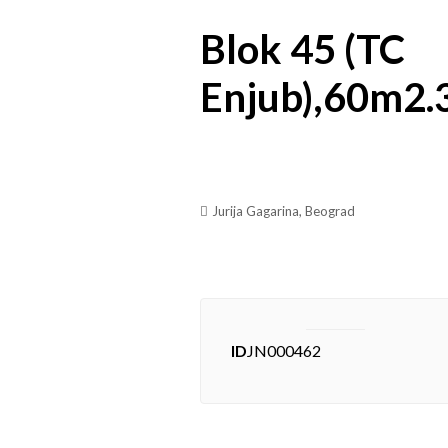
Blok 45 (TC
Enjub),60m2.3
Jurija Gagarina, Beograd
ID
JN000462