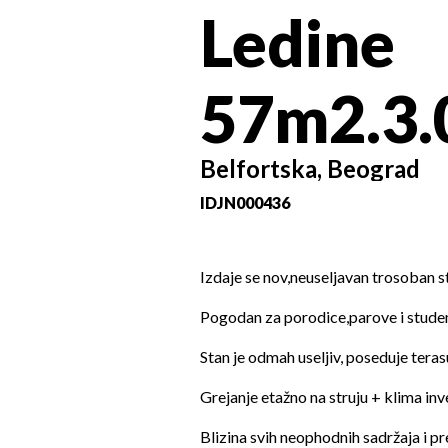
Ledine
57m2.3.
Belfortska, Beograd
ID
JN000436
Izdaje se nov,neuseljavan trosoban 
Pogodan za porodice,parove i studen
Stan je odmah useljiv, poseduje tera
Grejanje etažno na struju + klima inve
Blizina svih neophodnih sadržaja i p