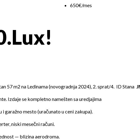
650€/mes
0.Lux!
stan 57 m2 na Ledinama (novogradnja 2024), 2. sprat/4. ID Stana
J
te. Izdaje se kompletno namešten sa uredjajima
su i garažno mesto (uračunato u ceni zakupa).
rter, niski mesečni računi.
rednost — blizina aerodroma.