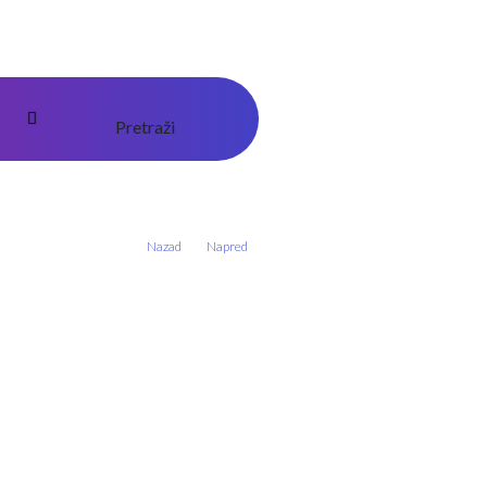
Pretraži
Nazad
Napred