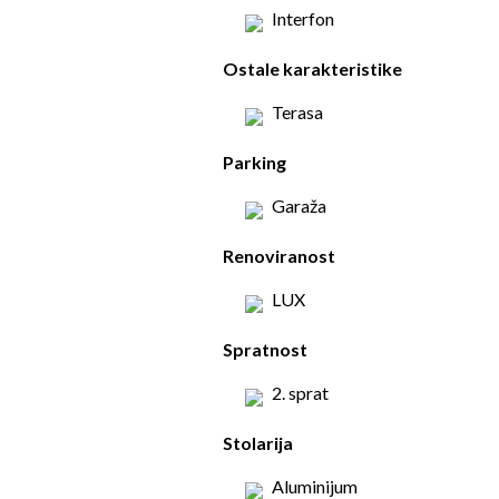
Interfon
Ostale karakteristike
Terasa
Parking
Garaža
Renoviranost
LUX
Spratnost
2. sprat
Stolarija
Aluminijum