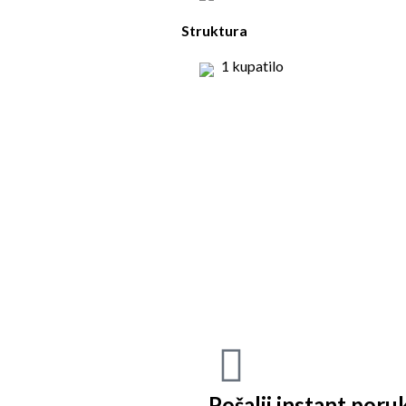
Struktura
1 kupatilo
Pošalji instant poru