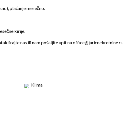
no), plaćanje mesečno.
sečne kirije.
taktirajte nas ili nam pošaljite upit na office@jaricnekretnine.rs
Klima