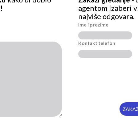
!
agentom izaberi v
najviše odgovara.
Ime i prezime
Kontakt telefon