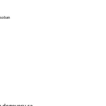
soban
u dogovoru sa