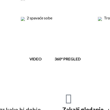
2 spavaće sobe
Tro
VIDEO
360° PREGLED
ku
kako bi dobio
Zakaži gledanje
- 