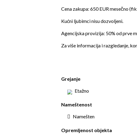
Cena zakupa: 650 EUR mesečno (fiks
Kućni ljubimci nisu dozvoljeni.
Agencijska provizija: 50% od prve me
Za više informacija i razgledanje, kon
Grejanje
Etažno
Nameštenost
Namešten
Opremljenost objekta