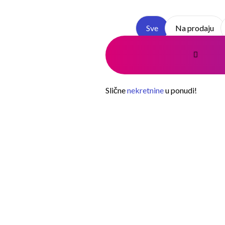
Sve
Na prodaju
Slične
nekretnine
u ponudi!