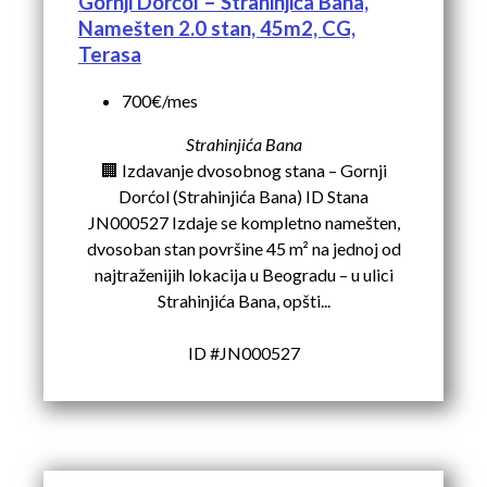
Gornji Dorćol – Strahinjića Bana,
Namešten 2.0 stan, 45m2, CG,
Terasa
700€/mes
Strahinjića Bana
🏢 Izdavanje dvosobnog stana – Gornji
Dorćol (Strahinjića Bana) ID Stana
JN000527 Izdaje se kompletno namešten,
dvosoban stan površine 45 m² na jednoj od
najtraženijih lokacija u Beogradu – u ulici
Strahinjića Bana, opšti...
ID #JN000527