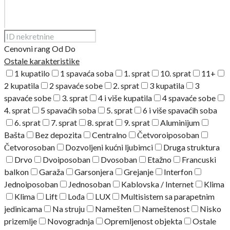
Cenovni rang
Od
Do
Ostale karakteristike
1 kupatilo
1 spavaća soba
1. sprat
10. sprat
11+
2 kupatila
2 spavaće sobe
2. sprat
3 kupatila
3
spavaće sobe
3. sprat
4 i više kupatila
4 spavaće sobe
4. sprat
5 spavaćih soba
5. sprat
6 i više spavaćih soba
6. sprat
7. sprat
8. sprat
9. sprat
Aluminijum
Bašta
Bez depozita
Centralno
Četvoroiposoban
Četvorosoban
Dozvoljeni kućni ljubimci
Druga struktura
Drvo
Dvoiposoban
Dvosoban
Etažno
Francuski
balkon
Garaža
Garsonjera
Grejanje
Interfon
Jednoiposoban
Jednosoban
Kablovska / Internet
Klima
Klima
Lift
Lođa
LUX
Multisistem sa parapetnim
jedinicama
Na struju
Namešten
Nameštenost
Nisko
prizemlje
Novogradnja
Opremljenost objekta
Ostale