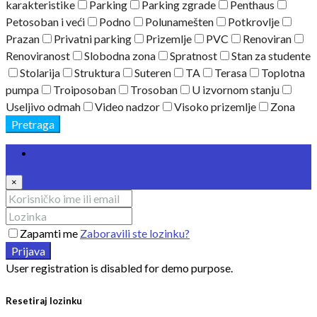
karakteristike
Parking
Parking zgrade
Penthaus
Petosoban i veći
Podno
Polunamešten
Potkrovlje
Prazan
Privatni parking
Prizemlje
PVC
Renoviran
Renoviranost
Slobodna zona
Spratnost
Stan za studente
Stolarija
Struktura
Suteren
TA
Terasa
Toplotna
pumpa
Troiposoban
Trosoban
U izvornom stanju
Useljivo odmah
Video nadzor
Visoko prizemlje
Zona
Pretraga
Prijava
×
Zapamti me
Zaboravili ste lozinku?
Prijava
User registration is disabled for demo purpose.
Resetiraj lozinku