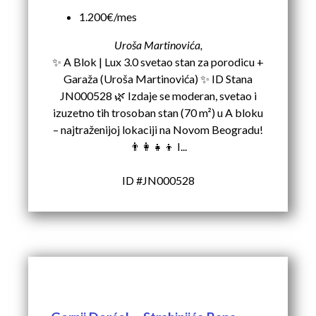
1.200€/mes
Uroša Martinovića,
✨ A Blok | Lux 3.0 svetao stan za porodicu +
Garaža (Uroša Martinovića) ✨ ID Stana
JN000528 🌿 Izdaje se moderan, svetao i
izuzetno tih trosoban stan (70 m²) u A bloku
– najtraženijoj lokaciji na Novom Beogradu!
👨‍👩‍👧‍👦 I...
ID #JN000528