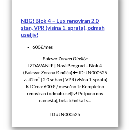
NBG! Blok 4 – Lux renoviran 2.0
stan, VPR (visina 1. sprata), odmah
useljiv!
600€/mes
Bulevar Zorana Đinđića
IZDAVANJE | Novi Beograd – Blok 4
(Bulevar Zorana Đinđića) 🔑 ID: JN000525
📐 42 m² | 2.0 soban | VPR (visina 1. sprata)
💶 Cena: 600 € / mesečno ✨ Kompletno
renoviran i odmah useljiv! Potpuno nov
nameštaj, bela tehnika i s...
ID #JN000525