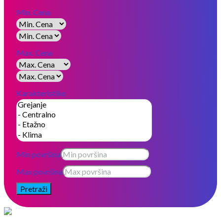
Min. Cena
Max. Cena
Karakteristike
Min površina
Max površina
Pretraži