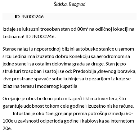
Šidska, Beograd
ID
JN000246
Izdaje se luksuzni trosoban stan od 80m² na odličnoj lokaciji na
Ledinama! ID JN000246.
Stanse nalazi u neposrednoj blizini autobuske stanice u samom
srcu Ledina ima izuzetno dobru konekciju sa aerodromom sa
jedne stane i sa ostalim delovima grada sa druge. Stan je po
strukturi trosoban i sastoji se od: Predsoblja ,dnevnog boravka,
dve prostrane spavaće sobe,kuhinje sa trpezarijom iz koje se
izlazi na terasu i modernog kupatila
Grejanje je obezbeđeno putem ta peći i klima invertera, što
garantuje udobnost tokom cele godine i izuzetno niske račune.
Infostan je oko 15e ,grejanje prema potrošnji izmedju 60-
100e u zavisnosti od perioda godine i kablovska sa internetom
20e.