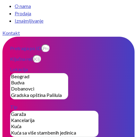
O nama
Prodaja
Iznajmljivanje
Kontakt
Pretraga po ID
Ključna reč
Lokacija
Tip