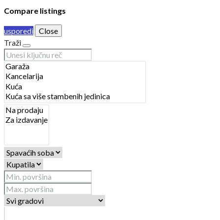
Compare listings
usporedi
Close
Traži