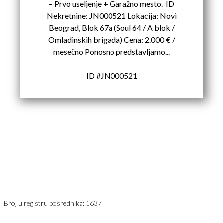
– Prvo useljenje + Garažno mesto. ID
Nekretnine: JN000521 Lokacija: Novi
Beograd, Blok 67a (Soul 64 / A blok /
Omladinskih brigada) Cena: 2.000 € /
mesečno Ponosno predstavljamo...
ID #JN000521
Karađorđev Trg 11
11800 Zemun
PIB: 113613267
Telefon 1:
+381 63 2 36 400
Telefon 2:
+381 60 68 90 261
Broj u registru posrednika: 1637
office@jaricnekretnine.rs