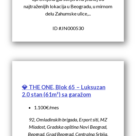
najtraženijih lokacija u Beogradu, u mirnom
delu Zahumske ulice,...
ID #JN000530
💎 THE ONE, Blok 65 – Luksuzan
2.0 stan (61m²) sa garažom
1.100€/mes
92, Omladinskih brigada, Erport siti, MZ
Mladost, Gradska opština Novi Beograd,
Beograd, Grad Beograd, Centralna Srbija,