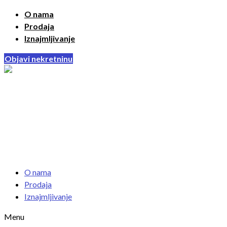
O nama
Prodaja
Iznajmljivanje
Objavi nekretninu
O nama
Prodaja
Iznajmljivanje
Menu