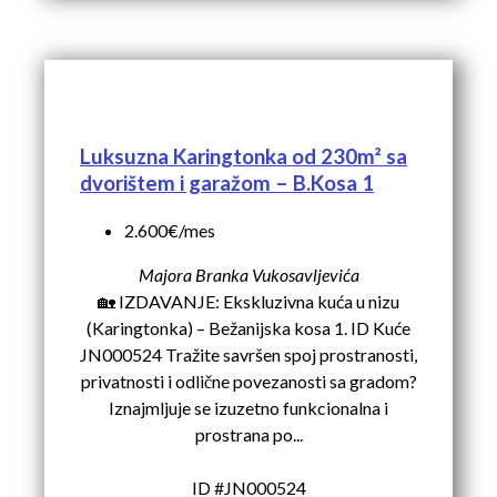
Luksuzna Karingtonka od 230m² sa
dvorištem i garažom – B.Kosa 1
2.600€/mes
Majora Branka Vukosavljevića
🏡 IZDAVANJE: Ekskluzivna kuća u nizu
(Karingtonka) – Bežanijska kosa 1. ID Kuće
JN000524 Tražite savršen spoj prostranosti,
privatnosti i odlične povezanosti sa gradom?
Iznajmljuje se izuzetno funkcionalna i
prostrana po...
ID #JN000524