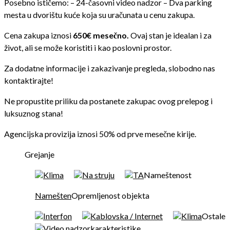
Posebno ističemo: – 24-časovni video nadzor – Dva parking
mesta u dvorištu kuće koja su uračunata u cenu zakupa.
Cena zakupa iznosi
6
50€ mesečno.
Ovaj stan je idealan i za
život, ali se može koristiti i kao poslovni prostor.
Za dodatne informacije i zakazivanje pregleda, slobodno nas
kontaktirajte!
Ne propustite priliku da postanete zakupac ovog prelepog i
luksuznog stana!
Agencijska provizija iznosi 50% od prve mesečne kirije.
Grejanje
Klima
Na struju
TA
Nameštenost
Namešten
Opremljenost objekta
Interfon
Kablovska / Internet
Klima
Ostale
Video nadzor
karakteristike