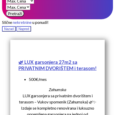
Pretraži
Slične
nekretnine
u ponudi!
Nazad
Napred
🌿 LUX garsonjera 27m2 sa
PRIVATNIM DVORIŠTEM i terasom!
500€/mes
Zahumska
LUX garsonjera sa privatnim dvorištem i
terasom – Vukov spomenik (Zahumska) 🌿✨
Izdaje se kompletno renovirana i luksuzno
opremljena garsonjera na jednoj od