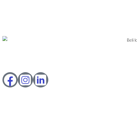
USLOVI POSLOVANJA
KONTAKT
PRIJAVA
DODAJ NEKRETNINU
Karađorđev Trg 11
11800 Zemun
PIB: 113613267
Telefon 1:
+381 63 2 36 400
Telefon 2:
+381 60 68 90 261