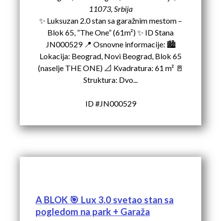
11073, Srbija
✨ Luksuzan 2.0 stan sa garažnim mestom –
Blok 65, ”The One” (61m²) ✨ ID Stana
JN000529 📍 Osnovne informacije: 🏙️
Lokacija: Beograd, Novi Beograd, Blok 65
(naselje THE ONE) 📐 Kvadratura: 61 m² 🚪
Struktura: Dvo...
ID #JN000529
A BLOK 🎯 Lux 3.0 svetao stan sa
pogledom na park + Garaža