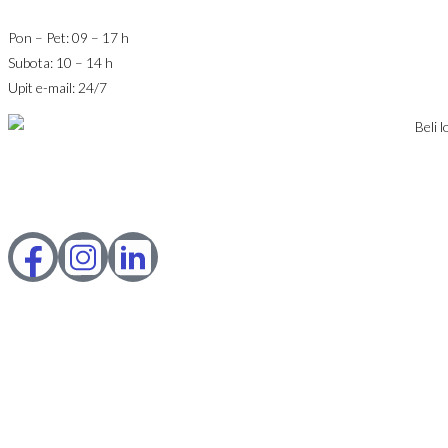
Pon – Pet: 09 – 17 h
Subota: 10 – 14 h
Upit e-mail: 24/7
© 2023 Webility. All rights reserved. This site is protected by
reCAPTCHA and the Google
Privacy Policy
and
Terms of Service
apply.
IZNAJMLJIVANJE
PRODAJA