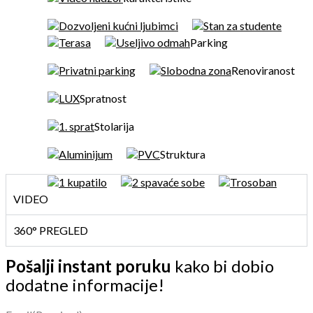
Dozvoljeni kućni ljubimci
Stan za studente
Terasa
Useljivo odmah
Parking
Privatni parking
Slobodna zona
Renoviranost
LUX
Spratnost
1. sprat
Stolarija
Aluminijum
PVC
Struktura
1 kupatilo
2 spavaće sobe
Trosoban
VIDEO
360° PREGLED
Pošalji instant poruku
kako bi dobio
dodatne informacije!