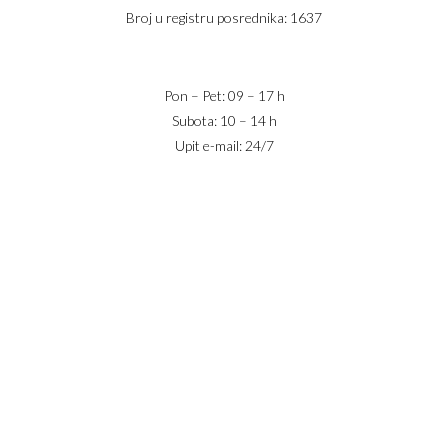
Broj u registru posrednika: 1637
office@jaricnekretnine.rs
Pon – Pet: 09 – 17 h
Subota: 10 – 14 h
Upit e-mail: 24/7
IZNAJMLJIVANJE
PRODAJA
USLOVI POSLOVANJA
KONTAKT
PRIJAVA
DODAJ NEKRETNINU
© 2023 Webility. All rights reserved. This site is protected by
reCAPTCHA and the Google
Privacy Policy
and
Terms of Service
apply.