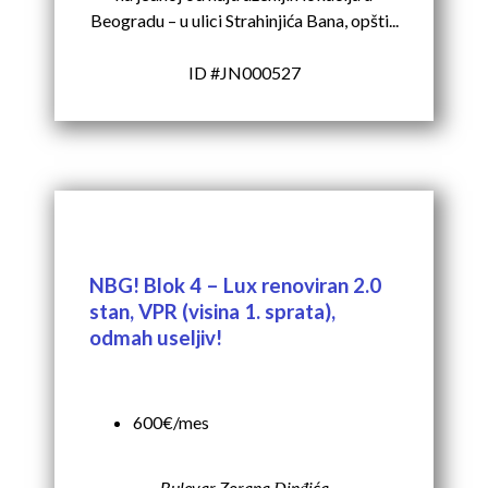
Beogradu – u ulici Strahinjića Bana, opšti...
ID #JN000527
NBG! Blok 4 – Lux renoviran 2.0
stan, VPR (visina 1. sprata),
odmah useljiv!
600€/mes
Bulevar Zorana Đinđića