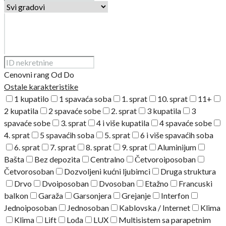
Cenovni rang
Od
Do
Ostale karakteristike
1 kupatilo
1 spavaća soba
1. sprat
10. sprat
11+
2 kupatila
2 spavaće sobe
2. sprat
3 kupatila
3
spavaće sobe
3. sprat
4 i više kupatila
4 spavaće sobe
4. sprat
5 spavaćih soba
5. sprat
6 i više spavaćih soba
6. sprat
7. sprat
8. sprat
9. sprat
Aluminijum
Bašta
Bez depozita
Centralno
Četvoroiposoban
Četvorosoban
Dozvoljeni kućni ljubimci
Druga struktura
Drvo
Dvoiposoban
Dvosoban
Etažno
Francuski
balkon
Garaža
Garsonjera
Grejanje
Interfon
Jednoiposoban
Jednosoban
Kablovska / Internet
Klima
Klima
Lift
Lođa
LUX
Multisistem sa parapetnim