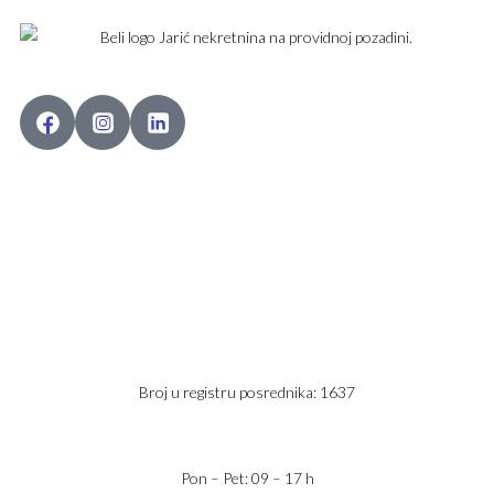
Karađorđev Trg 11
11800 Zemun
PIB: 113613267
Telefon 1:
+381 63 2 36 400
Telefon 2:
+381 60 68 90 261
Broj u registru posrednika: 1637
office@jaricnekretnine.rs
Pon – Pet: 09 – 17 h