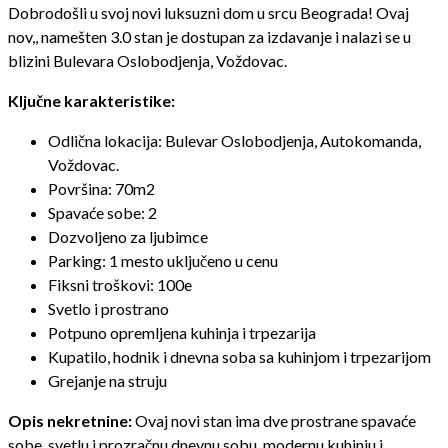
Dobrodošli u svoj novi luksuzni dom u srcu Beograda! Ovaj
nov,, namešten 3.0 stan je dostupan za izdavanje i nalazi se u
blizini Bulevara Oslobodjenja, Voždovac.
Ključne karakteristike:
Odlična lokacija: Bulevar Oslobodjenja, Autokomanda,
Voždovac.
Površina: 70m2
Spavaće sobe: 2
Dozvoljeno za ljubimce
Parking: 1 mesto uključeno u cenu
Fiksni troškovi: 100e
Svetlo i prostrano
Potpuno opremljena kuhinja i trpezarija
Kupatilo, hodnik i dnevna soba sa kuhinjom i trpezarijom
Grejanje na struju
Opis nekretnine:
Ovaj novi stan ima dve prostrane spavaće
sobe, svetlu i prozračnu dnevnu sobu, modernu kuhinju i