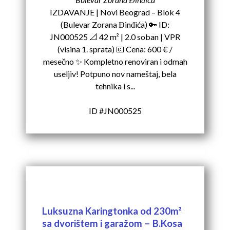
IZDAVANJE | Novi Beograd – Blok 4
(Bulevar Zorana Đinđića) 🔑 ID:
JN000525 📐 42 m² | 2.0 soban | VPR
(visina 1. sprata) 💶 Cena: 600 € /
mesečno ✨ Kompletno renoviran i odmah
useljiv! Potpuno nov nameštaj, bela
tehnika i s...
ID #JN000525
Luksuzna Karingtonka od 230m²
sa dvorištem i garažom – B.Kosa