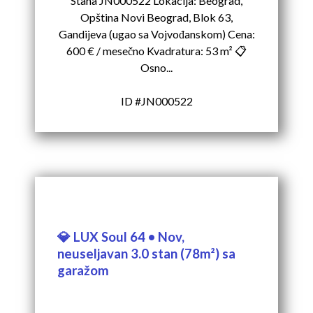
Stana JN000522 Lokacija: Beograd,
Opština Novi Beograd, Blok 63,
Gandijeva (ugao sa Vojvođanskom) Cena:
600 € / mesečno Kvadratura: 53 m² 📋
Osno...
ID #JN000522
💎 LUX Soul 64 • Nov,
neuseljavan 3.0 stan (78m²) sa
garažom