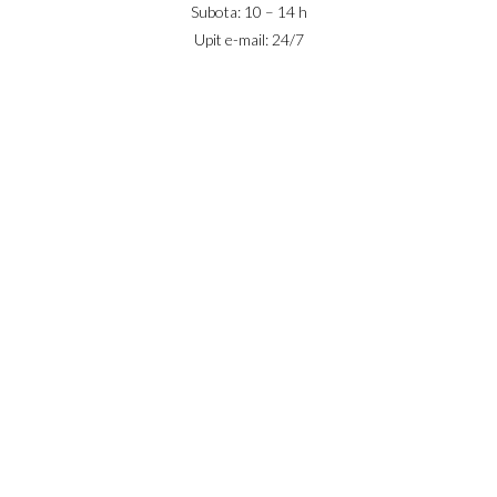
Subota: 10 – 14 h
Upit e-mail: 24/7
IZNAJMLJIVANJE
PRODAJA
USLOVI POSLOVANJA
KONTAKT
PRIJAVA
DODAJ NEKRETNINU
© 2023 Webility. All rights reserved. This site is protected by
reCAPTCHA and the Google
Privacy Policy
and
Terms of Service