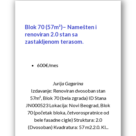
Blok 70 (57m²)– Namešten i
renoviran 2.0 stan sa
zastakljenom terasom.
600€/mes
Jurija Gagarina
Izdavanje: Renoviran dvosoban stan
57m², Blok 70 (bela zgrada) ID Stana
JN000523 Lokacija: Novi Beograd, Blok
70 (početak bloka, četvorospratnice od
bele fasadne cigle) Struktura: 2.0
(Dvosoban) Kvadratura: 57 m2.2.0. Kl...