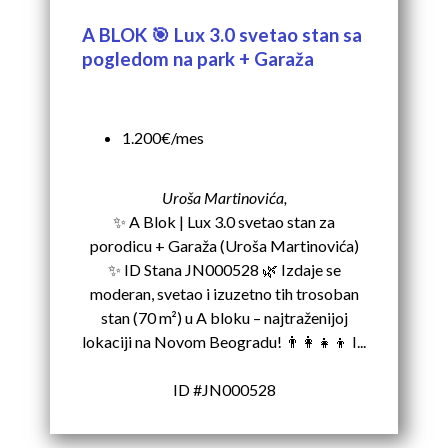
A BLOK 🎯 Lux 3.0 svetao stan sa
pogledom na park + Garaža
1.200€/mes
Uroša Martinovića,
✨ A Blok | Lux 3.0 svetao stan za
porodicu + Garaža (Uroša Martinovića)
✨ ID Stana JN000528 🌿 Izdaje se
moderan, svetao i izuzetno tih trosoban
stan (70 m²) u A bloku – najtraženijoj
lokaciji na Novom Beogradu! 👨‍👩‍👧‍👦 I...
ID #JN000528