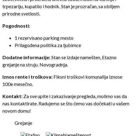
trpezariju, kupatilo i hodnik. Stan je prozračan, sa obiljem
prirodne svetlosti.
Pogodnosti:
1 rezervisano parking mesto
Prilagođena politika za ljubimce
Dodatne informacije:
Stan se izdaje namešten, Etazno
grejanje na struju. Novogradnja.
Iznos rente i troškova:
Fiksni troškovi komunalija iznose
100e mesečno.
Kontakt:
Za sve upite i zakazivanje pregleda, molimo vas da
nas kontaktirate. Radujemo se što ćemo vas dočekati u vašem
novom domu!
Grejanje
Etažno
Klima
Nameštenost