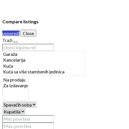
apply.
Compare listings
usporedi
Close
Traži