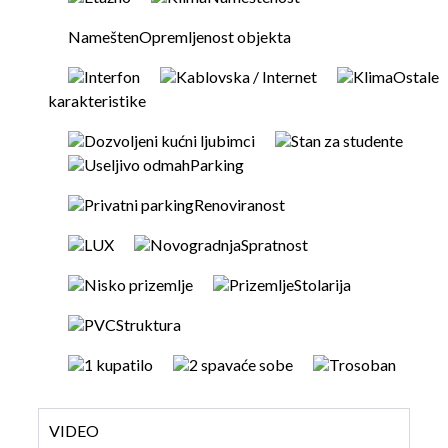
Namešten
Opremljenost objekta
Interfon
Kablovska / Internet
Klima
Ostale
karakteristike
Dozvoljeni kućni ljubimci
Stan za studente
Useljivo odmah
Parking
Privatni parking
Renoviranost
LUX
Novogradnja
Spratnost
Nisko prizemlje
Prizemlje
Stolarija
PVC
Struktura
1 kupatilo
2 spavaće sobe
Trosoban
VIDEO