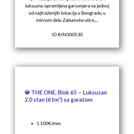
luksuzno opremljena garsonjera na jednoj
od najtraženijih lokacija u Beogradu, u
mirnom delu Zahumske ulice,...
ID #JN000530
💎 THE ONE, Blok 65 – Luksuzan
2.0 stan (61m²) sa garažom
1.100€/mes