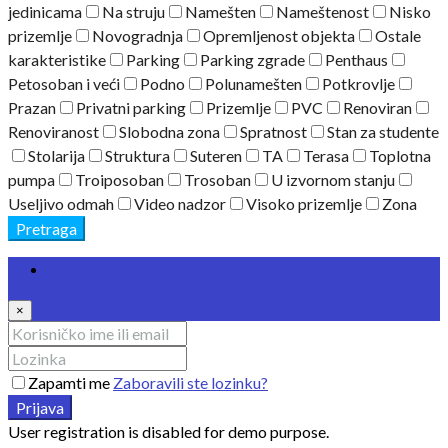
jedinicama
Na struju
Namešten
Nameštenost
Nisko
prizemlje
Novogradnja
Opremljenost objekta
Ostale
karakteristike
Parking
Parking zgrade
Penthaus
Petosoban i veći
Podno
Polunamešten
Potkrovlje
Prazan
Privatni parking
Prizemlje
PVC
Renoviran
Renoviranost
Slobodna zona
Spratnost
Stan za studente
Stolarija
Struktura
Suteren
TA
Terasa
Toplotna
pumpa
Troiposoban
Trosoban
U izvornom stanju
Useljivo odmah
Video nadzor
Visoko prizemlje
Zona
Pretraga
Prijava
×
Zapamti me
Zaboravili ste lozinku?
Prijava
User registration is disabled for demo purpose.